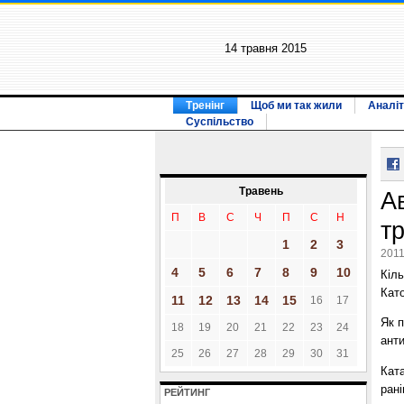
14 травня 2015
Тренінг
Щоб ми так жили
Аналіт
Суспільство
Травень
Ав
П
В
С
Ч
П
С
Н
т
1
2
3
2011
4
5
6
7
8
9
10
Кіль
Като
11
12
13
14
15
16
17
Як 
18
19
20
21
22
23
24
ант
25
26
27
28
29
30
31
Кат
рані
РЕЙТИНГ