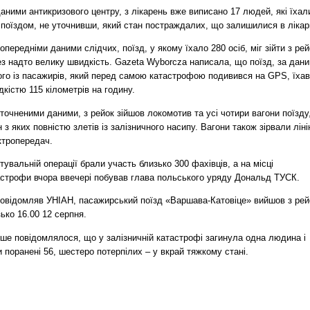
аними антикризового центру, з лікарень вже виписано 17 людей, які їхал
поїздом, не уточнивши, який стан постраждалих, що залишилися в лікар
опередніми даними слідчих, поїзд, у якому їхало 280 осіб, міг зійти з рей
ез надто велику швидкість. Gazeta Wyborcza написала, що поїзд, за дан
го із пасажирів, який перед самою катастрофою подивився на GPS, їхав
кістю 115 кілометрів на годину.
точненими даними, з рейок зійшов локомотив та усі чотири вагони поїзду
 з яких повністю злетів із залізничного насипу. Вагони також зірвали лін
ктропередач.
тувальній операції брали участь близько 300 фахівців, а на місці
астрофи вчора ввечері побував глава польського уряду Дональд ТУСК.
повідомляв УНІАН, пасажирський поїзд «Варшава-Катовіце» вийшов з рей
ько 16.00 12 серпня.
ше повідомлялося, що у залізничній катастрофі загинула одна людина і
 поранені 56, шестеро потерпілих – у вкрай тяжкому стані.