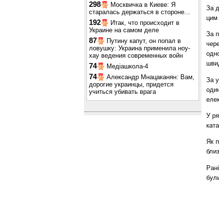
298
Москвичка в Киеве: Я
За д
старалась держаться в стороне...
цим 
192
Итак, что происходит в
Украине на самом деле
За п
87
Путину капут, он попал в
чер
ловушку: Украина применила ноу-
одно
хау ведения современных войн
швид
74
Медіашкола-4
74
Александр Мнацаканян: Вам,
За у
дорогие украинцы, придется
один
учиться убивать врага
еле
У ря
кат
Як 
близ
Рані
були