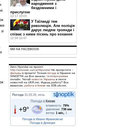
народження з
и
бездомними і
ні.
прислугою
12-17 19:03
ок
У Таїланді теж
ими
революція. Але поліція
дарує людям троянди і
 зі
співає з ними пісень про кохання
12-04 10:47
,
МИ НА FACEBOOK
ію
Авто Hyundai на проекті
http://avtosale.ua/car/Hyundai/
Не пропустите -
фильмы
в прокате! Точная
погода
в Украине на
SINOPTIK.ua Все каналы:
телепрограмма
онлайн. Читай
новости Украины
в ленте
ок
новостей на UKR.net. Ищешь работу? Все
вакансии,
работа в Киеве
на JOB.ukr.net.
Погода
31.03.26, ночь
Погода в
Киеве
влажность:
79%
+9°
давление:
738 мм
ветер:
1 м/с,
Погода в Ивано-Франковске
Погода в Донецке