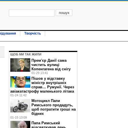
лідування
Творчість
ЩОБ МИ ТАК ЖИЛИ
Прем'єр Данії сама
чистить вулиці
Копенгагена від снігу
01-29 13:41
Пішов у відставку
міністр внутрішніх
справ… Румунії. Через
авіакатастрофу маленького літака
01-24 11:42
Мотоцикл Папи
Римського продадуть,
щоб потратити гроші на
бідних
01-15 13:09
Папа Римський
відсвяткував день