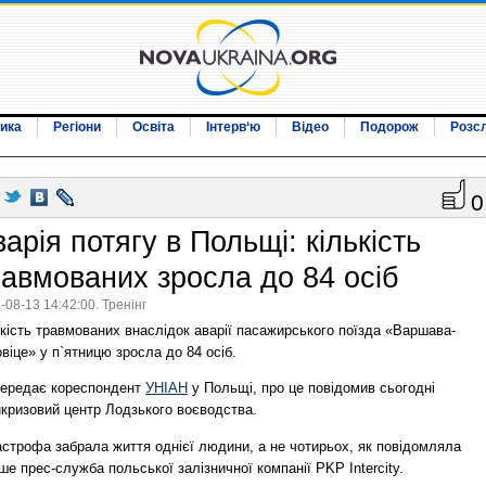
ика
Регіони
Освіта
Інтерв‘ю
Відео
Подорож
Розс
0
арія потягу в Польщі: кількість
равмованих зросла до 84 осіб
-08-13 14:42:00. Тренінг
кість травмованих внаслідок аварії пасажирського поїзда «Варшава-
віце» у п`ятницю зросла до 84 осіб.
передає кореспондент
УНІАН
у Польщі, про це повідомив сьогодні
икризовий центр Лодзького воєводства.
астрофа забрала життя однієї людини, а не чотирьох, як повідомляла
ше прес-служба польської залізничної компанії PKP Intercity.