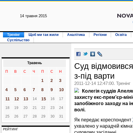
14 травня 2015
Тренінг
Щоб ми так жили
Аналітика
Регіони
Освіта
Суспільство
Травень
Суд відмовився
П
В
С
Ч
П
С
Н
з-під варти
1
2
3
2011-12-14 12:47:00. Тренінг
4
5
6
7
8
9
10
Колегія суддів Апеля
захисту екс-прем’єр-мін
11
12
13
15
14
16
17
запобіжного заходу на і
18
19
20
21
22
23
24
волі.
25
26
27
28
29
30
31
Як передає кореспондент
ухвалено у нарадчій кімна
РЕЙТИНГ
судовому засіданні.