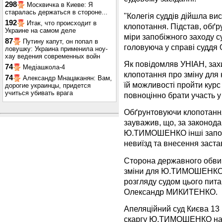
298
Москвичка в Киеве: Я
старалась держаться в стороне...
"Колегія суддів дійшла ви
192
Итак, что происходит в
клопотання. Підстав, обґр
Украине на самом деле
міри запобіжного заходу с
87
Путину капут, он попал в
головуюча у справі суддя
ловушку: Украина применила ноу-
хау ведения современных войн
Як повідомляв УНІАН, з
74
Медіашкола-4
клопотання про зміну для 
74
Александр Мнацаканян: Вам,
їй можливості пройти курс
дорогие украинцы, придется
учиться убивать врага
повноцінно брати участь у
Обґрунтовуючи клопотан
зауважив, що, за законода
Ю.ТИМОШЕНКО інші запобіж
невиїзд та внесення заста
Сторона державного обви
зміни для Ю.ТИМОШЕНКО м
розгляду судом цього пита
Олександр МИКИТЕНКО.
Апеляційний суд Києва 13 
скаргу Ю.ТИМОШЕНКО на не