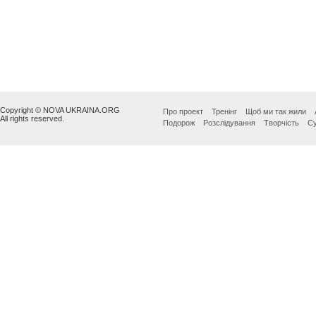
Copyright © NOVA UKRAINA.ORG
Про проект
Тренінг
Щоб ми так жили
All rights reserved.
Подорож
Розслідування
Творчість
Су