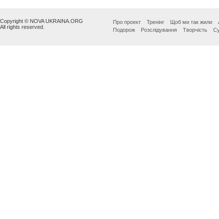
Copyright © NOVA UKRAINA.ORG
Про проект
Тренінг
Щоб ми так жили
All rights reserved.
Подорож
Розслідування
Творчість
Су