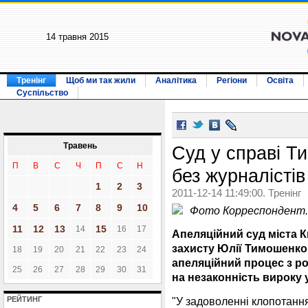
14 травня 2015
Тренінг
Щоб ми так жили
Аналітика
Регіони
Освіта
Суспільство
Травень
Суд у справі Т
П
В
С
Ч
П
С
Н
без журналістів
1
2
3
2011-12-14 11:49:00. Тренінг
4
5
6
7
8
9
10
Фото Корреспондент.
11
12
13
15
14
16
17
Апеляційний суд міста 
захисту Юлії Тимошенко 
18
19
20
21
22
23
24
апеляційний процес з ро
25
26
27
28
29
30
31
на незаконність вироку у
"У задоволенні клопотання
РЕЙТИНГ