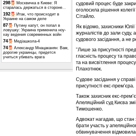
298
судовий процес буде закри
Москвичка в Киеве: Я
старалась держаться в стороне...
оголосила рішення колегії
192
Итак, что происходит в
Сітайло.
Украине на самом деле
87
Путину капут, он попал в
Як відомо, захисники Юлі
ловушку: Украина применила ноу-
журналістів до зали суду,
хау ведения современных войн
судового засідання, а не р
74
Медіашкола-4
74
Александр Мнацаканян: Вам,
"Лише за присутності пре
дорогие украинцы, придется
гласність процесу та прав
учиться убивать врага
та на висвітлення процесу
Плахотнюк.
Судове засідання у справ
присутності екс-прем’єра.
Також захисник екс-прем’є
Апеляційний суд Києва змі
Тимошенко.
Адвокат нагадав, що стан
брати участь у апеляційно
обвинувачення відмовилас