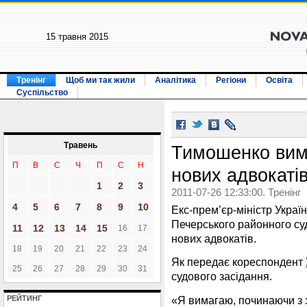
15 травня 2015
Тренінг
Щоб ми так жили
Аналітика
Регіони
Освіта
Суспільство
Травень
Тимошенко вима
П
В
С
Ч
П
С
Н
нових адвокаті
1
2
3
2011-07-26 12:33:00. Тренінг
4
5
6
7
8
9
10
Екс-прем’єр-міністр Укра
Печерського районного суд
11
12
13
14
15
16
17
нових адвокатів.
18
19
20
21
22
23
24
Як передає кореспондент
25
26
27
28
29
30
31
судового засідання.
«Я вимагаю, починаючи з 
РЕЙТИНГ