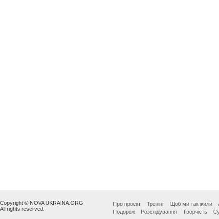
Copyright © NOVA UKRAINA.ORG
Про проект
Тренінг
Щоб ми так жили
All rights reserved.
Подорож
Розслідування
Творчість
Су