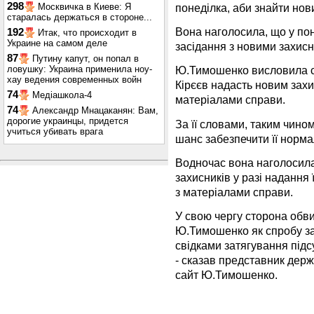
298
понеділка, аби знайти нов
Москвичка в Киеве: Я
старалась держаться в стороне...
Вона наголосила, що у пон
192
Итак, что происходит в
Украине на самом деле
засідання з новими захис
87
Путину капут, он попал в
ловушку: Украина применила ноу-
Ю.Тимошенко висловила сп
хау ведения современных войн
Кірєєв надасть новим зах
74
Медіашкола-4
матеріалами справи.
74
Александр Мнацаканян: Вам,
дорогие украинцы, придется
За її словами, таким чино
учиться убивать врага
шанс забезпечити її норм
Водночас вона наголосила
захисників у разі надання
з матеріалами справи.
У свою чергу сторона обв
Ю.Тимошенко як спробу за
свідками затягування підс
- сказав представник дер
сайт Ю.Тимошенко.