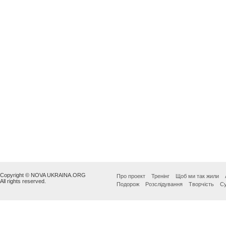
Copyright © NOVA UKRAINA.ORG
Про проект
Тренінг
Щоб ми так жили
All rights reserved.
Подорож
Розслідування
Творчість
Су