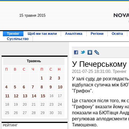
15 травня 2015
Тренінг
Щоб ми так жили
Аналітика
Регіони
Освіта
Суспільство
Травень
У Печерському 
П
В
С
Ч
П
С
Н
2011-07-25 18:31:00. Тренінг
1
2
3
У залі суду, де розглядає
відбулася сутичка між БЮ
4
5
6
7
8
9
10
"Грифон".
11
12
13
14
15
16
17
Це сталося після того, як 
18
19
20
21
22
23
24
"Грифону" вказати йому н
показали на БЮТівця Андр
25
26
27
28
29
30
31
регулював аплодисменти пр
Тимошенко.
РЕЙТИНГ