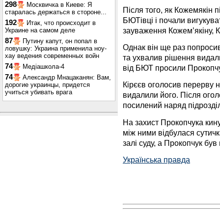
298
Москвичка в Киеве: Я
Після того, як Кожемякін п
старалась держаться в стороне...
БЮТівці і почали вигукува
192
Итак, что происходит в
зауваження Кожем’якіну, К
Украине на самом деле
87
Путину капут, он попал в
Однак він ще раз попроси
ловушку: Украина применила ноу-
хау ведения современных войн
та ухвалив рішення видали
74
Медіашкола-4
від БЮТ просили Прокопчу
74
Александр Мнацаканян: Вам,
Кірєєв оголосив перерву н
дорогие украинцы, придется
учиться убивать врага
видалили його. Після ого
посилений наряд підрозді
На захист Прокопчука кину
між ними відбулася сутичк
залі суду, а Прокопчук був
Українська правда