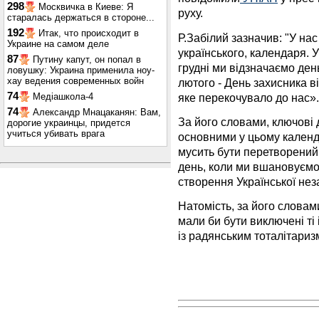
298
Москвичка в Киеве: Я
руху.
старалась держаться в стороне...
192
Итак, что происходит в
Р.Забілий зазначив: "У на
Украине на самом деле
українського, календаря. У
87
Путину капут, он попал в
грудні ми відзначаємо день
ловушку: Украина применила ноу-
хау ведения современных войн
лютого - День захисника в
74
яке перекочувало до нас».
Медіашкола-4
74
Александр Мнацаканян: Вам,
За його словами, ключові д
дорогие украинцы, придется
учиться убивать врага
основними у цьому календа
мусить бути перетворений 
день, коли ми вшановуємо
створення Української нез
Натомість, за його словам
мали би бути виключені ті 
із радянським тоталітариз