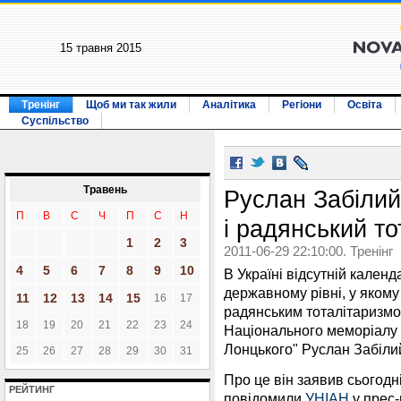
15 травня 2015
Тренінг
Щоб ми так жили
Аналітика
Регіони
Освіта
Суспільство
Травень
Руслан Забілий
П
В
С
Ч
П
С
Н
і радянський т
1
2
3
2011-06-29 22:10:00. Тренінг
4
5
6
7
8
9
10
В Україні відсутній кален
державному рівні, у якому
11
12
13
14
15
16
17
радянським тоталітаризмо
18
19
20
21
22
23
24
Національного меморіалу 
Лонцького" Руслан Забіли
25
26
27
28
29
30
31
Про це він заявив сьогодні
РЕЙТИНГ
повідомили
УНІАН
у прес-