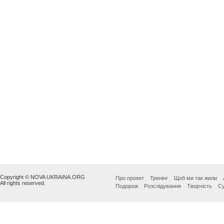
Copyright © NOVA UKRAINA.ORG
Про проект
Тренінг
Щоб ми так жили
All rights reserved.
Подорож
Розслідування
Творчість
Су