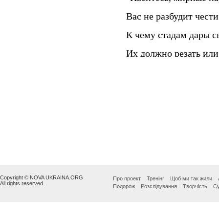
Copyright © NOVA UKRAINA.ORG
Про проект
Тренінг
Щоб ми так жили
All rights reserved.
Подорож
Розслідування
Творчість
Су