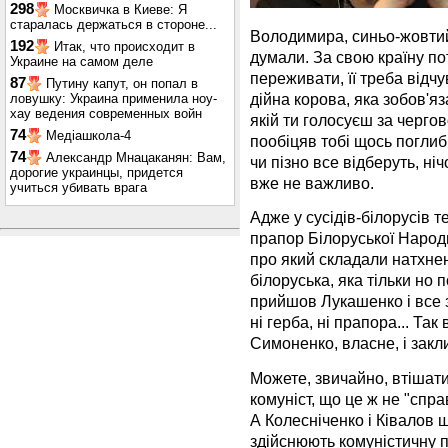
298
Москвичка в Киеве: Я
старалась держаться в стороне...
Володимира, синьо-жовтий
192
Итак, что происходит в
думали. За свою країну по
Украине на самом деле
переживати, її треба відч
87
Путину капут, он попал в
дійна корова, яка зобов'яз
ловушку: Украина применила ноу-
хау ведения современных войн
якій ти голосуєш за чергов
74
Медіашкола-4
пообіцяв тобі щось поглиб
74
Александр Мнацаканян: Вам,
чи пізно все відберуть, ні
дорогие украинцы, придется
вже не важливо.
учиться убивать врага
Адже у сусідів-білорусів т
прапор Білоруської Народн
про який складали натхнен
білоруська, яка тільки но
прийшов Лукашенко і все зн
ні герба, ні прапора... Т
Симоненко, власне, і закл
Можете, звичайно, втішат
комуніст, що це ж не "спр
А Колесніченко і Ківалов 
здійснюють комуністичну п