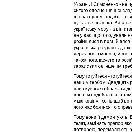
Україні. І Симоненко - не 
ситого ополчення цієї вла
що насправді подобається "
ну так це поки що. Ви ж не
українську мову - а він ата
не у вас, що голодували н
розійшлися в повній впевн
українська розділить долю
державною мовою, мовою с
також погаласуєте та розі
зараз хвилює інше, їм тре
Тому готуйтеся - готуйте
нашим гербом. Двадцять ро
наважувався ображати дер
вона їм подобалася, а тому
у цю країну і хотів щоб во
чого нас боятися то спра
Тому вони її демонтують. 
телят, замінять прапор я
потворою, перемалюють рад