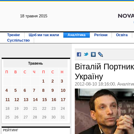
18 травня 2015
Тренінг
Щоб ми так жили
Аналітика
Регіони
Освіта
Суспільство
Травень
Віталій Портни
П
В
С
Ч
П
С
Н
Україну
1
2
3
2012-08-10 18:16:00. Аналіти
4
5
6
7
8
9
10
11
12
13
14
15
16
17
18
19
20
21
22
23
24
25
26
27
28
29
30
31
РЕЙТИНГ