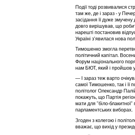
Події тоді розвивалися с
там же, де і зараз - у Печ
засідання її дуже змучену
довго вирішував, що роби
нарешті постановив відпуст
Україні з’явилася нова пол
Тимошенко змогла перетво
політичний капітал. Восе
Форум національного пор
нам БЮТ, який і пройшов 
— І зараз теж варто очіку
самої Тимошенко, так і її 
політолог Олександр Палі
покажуть, що Партія регіон
мати для "біло-блакитної" 
парламентських виборах.
Згоден з колегою і політо
вважає, що вихід у презид