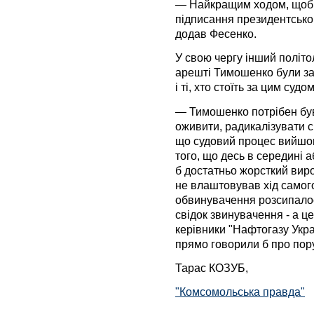
— Найкращим ходом, щоб 
підписання президентсько
додав Фесенко.
У свою чергу інший політ
арешті Тимошенко були заці
і ті, хто стоїть за цим судом
— Тимошенко потрібен був
оживити, радикалізувати с
що судовий процес вийшов
того, що десь в середині 
б достатньо жорсткий вирок
не влаштовував хід самого
обвинувачення розсипалос
свідок звинувачення - а ц
керівники "Нафтогазу Україн
прямо говорили б про по
Тарас КОЗУБ,
"Комсомольська правда"