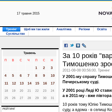
17 травня 2015
Тренінг
Щоб ми так жили
Аналітика
Регіони
Освіта
Суспільство
Травень
За 10 років "ва
П
В
С
Ч
П
С
Н
Тимошенко зрос
1
2
3
2011-08-08 00:56:00. Тренінг
4
5
6
7
8
9
10
У 2001-му справу Тимошен
Печерському суді.
11
12
13
14
15
16
17
У 2001 році Леді Ю стави
18
19
20
21
22
23
24
а в 2011-му - вже півтор
25
26
27
28
29
30
31
10 років тому Юлію Тимош
суду, а вдома - в селищі К
РЕЙТИНГ