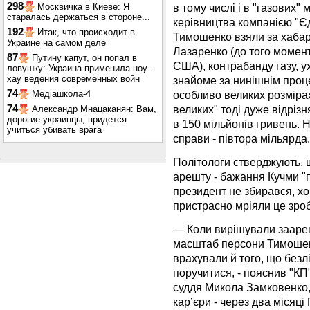
298
в тому числі і в "газових" 
Москвичка в Киеве: Я
старалась держаться в стороне...
керівництва компанією "Єд
192
Итак, что происходит в
Тимошенко взяли за хаба
Украине на самом деле
Лазаренко (до того моменту
87
Путину капут, он попал в
США), контрабанду газу, у
ловушку: Украина применила ноу-
хау ведения современных войн
знайоме за нинішнім проце
74
особливо великих розміра
Медіашкола-4
великих" тоді дуже відрізн
74
Александр Мнацаканян: Вам,
дорогие украинцы, придется
в 150 мільйонів гривень. Н
учиться убивать врага
справи - півтора мільярда.
Політологи стверджують, 
арешту - бажання Кучми "
президент не збирався, хо
пристрасно мріяли це зро
— Коли вирішували заареш
масштаб персони Тимошенко
врахували й того, що безл
поручитися, - пояснив "К
суддя Микола Замковенко,
кар’єри - через два місяці