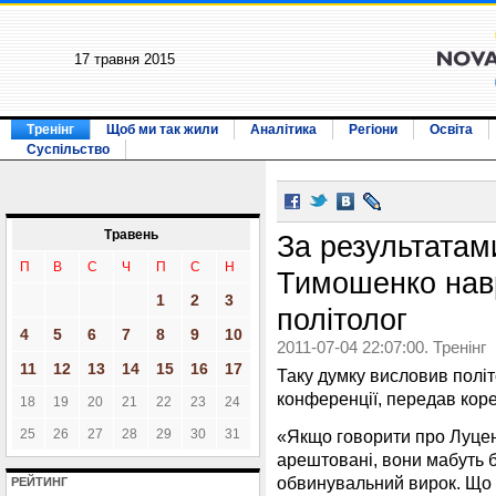
17 травня 2015
Тренінг
Щоб ми так жили
Аналітика
Регіони
Освіта
Суспільство
Травень
За результатам
П
В
С
Ч
П
С
Н
Тимошенко навр
1
2
3
політолог
4
5
6
7
8
9
10
2011-07-04 22:07:00. Тренінг
11
12
13
14
15
16
17
Таку думку висловив політ
конференції, передав ко
18
19
20
21
22
23
24
25
26
27
28
29
30
31
«Якщо говорити про Луценк
арештовані, вони мабуть б
обвинувальний вирок. Що 
РЕЙТИНГ