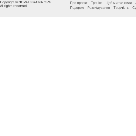
Copyright © NOVA UKRAINA.ORG
Про проект
Тренінг
Щоб ми так жили
All rights reserved.
Подорож
Розслідування
Творчість
Су