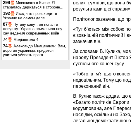
великі сумніви, що вона бу
298
Москвичка в Киеве: Я
старалась держаться в стороне...
результатами цієї справи»,
192
Итак, что происходит в
Украине на самом деле
Політолог зазначив, що пр
87
Путину капут, он попал в
«Тут б’ються між собою пол
ловушку: Украина применила ноу-
хау ведения современных войн
є зовнішній політичний і 
74
Медіашкола-4
зазначив він.
74
Александр Мнацаканян: Вам,
дорогие украинцы, придется
За словами В. Кулика, мов
учиться убивать врага
народу Президент Віктор 
суспільного консенсусу.
«Тобто, в ім’я цього конс
недоцільним. Тому що поді
переконаний він.
В. Кулик також додав, що 
«Багато політиків Європи
корумпована, але її перес
наслідки, оскільки на Захо
легальної демократичної оп