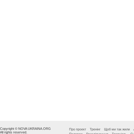
Copyright © NOVA UKRAINA.ORG
Про проект
Тренінг
Щоб ми так жили
All rights reserved.
Подорож
Розслідування
Творчість
Су