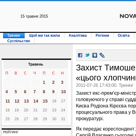
15 травня 2015
Тренінг
Щоб ми так жили
Аналітика
Регіони
Освіта
Суспільство
Травень
Захист Тимошен
П
В
С
Ч
П
С
Н
«цього хлопчини
1
2
3
2011-07-26 17:43:00. Тренінг
4
5
6
7
8
9
10
Захист екс-прем’єр-мініст
головуючого у справі судд
11
12
13
14
15
16
17
Києва Родіона Кірєєва пор
18
19
20
21
22
23
24
процесуального права у Ви
прокуратурі.
25
26
27
28
29
30
31
Як передає кореспондент
РЕЙТИНГ
Сергій Власенко сьогодні 