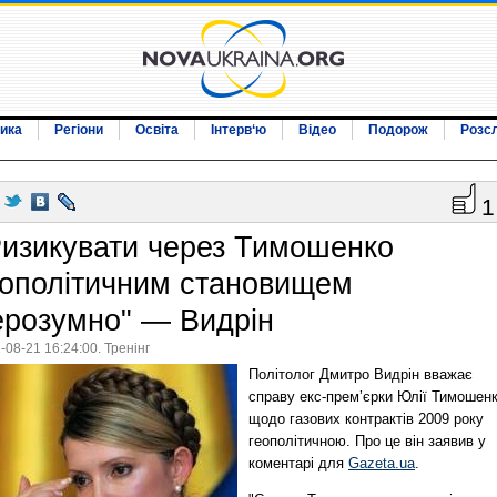
ика
Регіони
Освіта
Інтерв‘ю
Відео
Подорож
Розс
1
Ризикувати через Тимошенко
еополітичним становищем
ерозумно" — Видрін
-08-21 16:24:00. Тренінг
Політолог Дмитро Видрін вважає
справу екс-прем’єрки Юлії Тимошен
щодо газових контрактів 2009 року
геополітичною. Про це він заявив у
коментарі для
Gazeta.ua
.