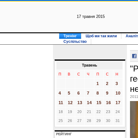
17 травня 2015
Тренінг
Щоб ми так жили
Аналіт
Суспільство
Травень
"
П
В
С
Ч
П
С
Н
г
1
2
3
н
4
5
6
7
8
9
10
2011
11
12
13
14
15
16
17
18
19
20
21
22
23
24
25
26
27
28
29
30
31
РЕЙТИНГ