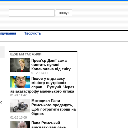
лідування
Творчість
ЩОБ МИ ТАК ЖИЛИ
Прем'єр Данії сама
чистить вулиці
Копенгагена від снігу
01-29 13:41
Пішов у відставку
міністр внутрішніх
справ… Румунії. Через
авіакатастрофу маленького літака
01-24 11:42
Мотоцикл Папи
ко
Римського продадуть,
щоб потратити гроші на
бідних
01-15 13:09
Папа Римський
відсвяткував день