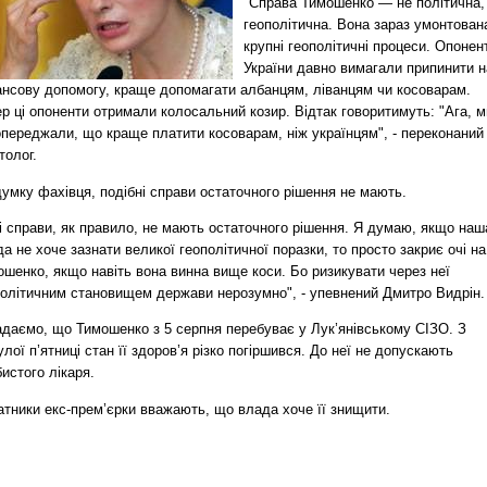
"Справа Тимошенко — не політична,
геополітична. Вона зараз умонтован
крупні геополітичні процеси. Опонен
України давно вимагали припинити 
ансову допомогу, краще допомагати албанцям, ліванцям чи косоварам.
р ці опоненти отримали колосальний козир. Відтак говоритимуть: "Ага, м
опереджали, що краще платити косоварам, ніж українцям", - переконаний
толог.
умку фахівця, подібні справи остаточного рішення не мають.
і справи, як правило, не мають остаточного рішення. Я думаю, якщо наш
а не хоче зазнати великої геополітичної поразки, то просто закриє очі на
шенко, якщо навіть вона винна вище коси. Бо ризикувати через неї
політичним становищем держави нерозумно", - упевнений Дмитро Видрін.
адаємо, що Тимошенко з 5 серпня перебуває у Лук’янівському СІЗО. З
лої п’ятниці стан її здоров’я різко погіршився. До неї не допускають
истого лікаря.
атники екс-прем’єрки вважають, що влада хоче її знищити.