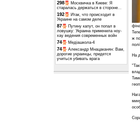
298
Москвичка в Киеве: Я
старалась держаться в стороне...
192
Итак, что происходит в
Украине на самом деле
87
фін
Путину капут, он попал в
ловушку: Украина применила ноу-
Тепе
хау ведения современных войн
ж п
74
Медіашкола-4
полі
74
Александр Мнацаканян: Вам,
дорогие украинцы, придется
На д
учиться убивать врага
"Так
влад
Тимо
гео
Наг
мину
особ
Сор