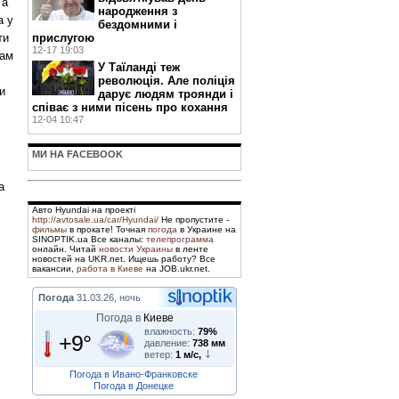
 а
народження з
а у
бездомними і
прислугою
ти
12-17 19:03
нам
У Таїланді теж
революція. Але поліція
и
дарує людям троянди і
співає з ними пісень про кохання
12-04 10:47
МИ НА FACEBOOK
а
Авто Hyundai на проекті
http://avtosale.ua/car/Hyundai/
Не пропустите -
фильмы
в прокате! Точная
погода
в Украине на
SINOPTIK.ua Все каналы:
телепрограмма
онлайн. Читай
новости Украины
в ленте
новостей на UKR.net. Ищешь работу? Все
вакансии,
работа в Киеве
на JOB.ukr.net.
Погода
31.03.26, ночь
Погода в
Киеве
влажность:
79%
+9°
давление:
738 мм
ветер:
1 м/с,
Погода в Ивано-Франковске
Погода в Донецке