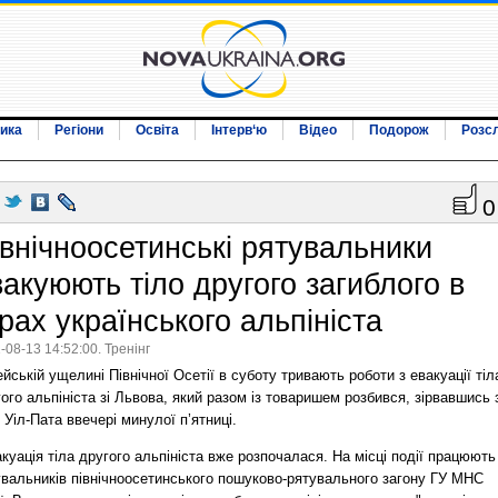
ика
Регіони
Освіта
Інтерв‘ю
Відео
Подорож
Розс
0
івнічноосетинські рятувальники
вакуюють тіло другого загиблого в
рах українського альпініста
-08-13 14:52:00. Тренінг
йській ущелині Північної Осетії в суботу тривають роботи з евакуації тіл
ого альпініста зі Львова, який разом із товаришем розбився, зірвавшись 
 Уіл-Пата ввечері минулої п’ятниці.
куація тіла другого альпініста вже розпочалася. На місці події працюють
увальників північноосетинського пошуково-рятувального загону ГУ МНС