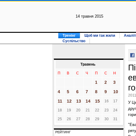
14 травня 2015
Тренінг
Щоб ми так жили
Аналіт
Суспільство
Травень
П
П
В
С
Ч
П
С
Н
е
1
2
3
го
4
5
6
7
8
9
10
2011
11
12
13
14
15
16
17
У Це
друг
18
19
20
21
22
23
24
гори
25
26
27
28
29
30
31
"Ева
рят
РЕЙТИНГ