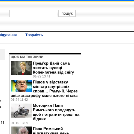
лідування
Творчість
ЩОБ МИ ТАК ЖИЛИ
Прем'єр Данії сама
чистить вулиці
Копенгагена від снігу
01-29 13:41
Пішов у відставку
міністр внутрішніх
справ… Румунії. Через
авіакатастрофу маленького літака
01-24 11:42
а
Мотоцикл Папи
з
Римського продадуть,
щоб потратити гроші на
бідних
 11
01-15 13:09
Папа Римський
відсвяткував день