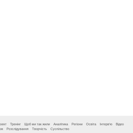
оект
Тренінг
Щоб ми так жили
Аналітика
Регіони
Освіта
Інтерв‘ю
Відео
ож
Розслідування
Творчість
Суспільство