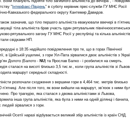
ї. Вони планують підняти тіло загиблого альпініста до вечора", - повідом
тству "
Інтерфакс-Південь
" в суботу керівник прес-служби ГУ МНС Росії
нічно-Кавказького федерального округу Кантемир Давидов.
також зазначив, що тіло першого альпініста евакуювали ввечері в п’ятни
акуації тіла альпініста брав участь один рятувальник північноосетинсько
ково-рятувального загону ГУ МНС Росії у республіці та кілька альпіністів
стали свідками НП.
редодні о 18:35 надійшло повідомлення про те, що в горах Північної
ії, в Цейській ущелині, з гори Уіл-Пата зірвалися двоє альпіністів з Укра
р’ян Долото (Балото -
NU
) та Ярослав Балко - і розбилися на смерть.
едія сталася на висоті близько 3,5 тис.м., коли група альпіністів зі Львов
ходила маршрут середньої складності.
іністи розпочали сходження з вершини гори в 4,464 тис. метрів близько
0 п’ятниці. Але після того, як вони вийшли на маршрут, зв’язок з ними бу
чено. Про трагедію, яка сталася з двома альпіністами зі Львова,
домила інша група альпіністів, яка була з ними на одній ділянці і бачила,
 людей зірвалися з гори.
внічній Осетії наразі відбувається великий збір альпіністів із країн СНД.