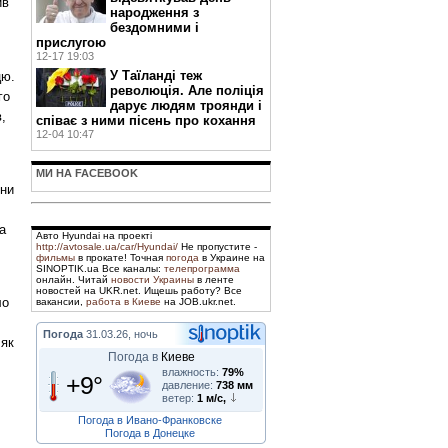
ив
народження з
бездомними і
прислугою
12-17 19:03
У Таїланді теж
цю.
революція. Але поліція
го
дарує людям троянди і
,
співає з ними пісень про кохання
12-04 10:47
МИ НА FACEBOOK
їни
а
Авто Hyundai на проекті
http://avtosale.ua/car/Hyundai/
Не пропустите -
фильмы
в прокате! Точная
погода
в Украине на
SINOPTIK.ua Все каналы:
телепрограмма
онлайн. Читай
новости Украины
в ленте
новостей на UKR.net. Ищешь работу? Все
ло
вакансии,
работа в Киеве
на JOB.ukr.net.
Погода
31.03.26, ночь
 як
Погода в
Киеве
влажность:
79%
+9°
давление:
738 мм
ветер:
1 м/с,
Погода в Ивано-Франковске
Погода в Донецке