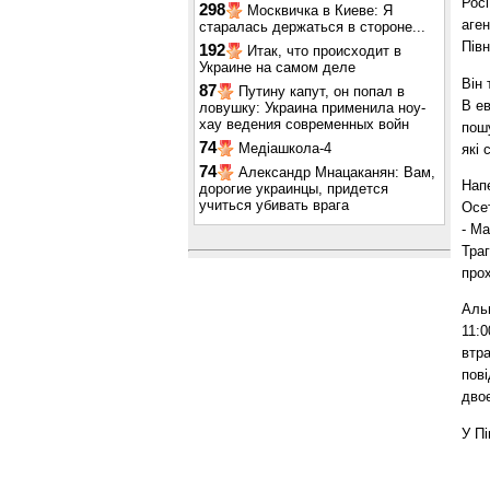
Росі
298
Москвичка в Киеве: Я
аген
старалась держаться в стороне...
Пів
192
Итак, что происходит в
Украине на самом деле
Він 
87
Путину капут, он попал в
В ев
ловушку: Украина применила ноу-
хау ведения современных войн
пошу
74
Медіашкола-4
які 
74
Александр Мнацаканян: Вам,
Напе
дорогие украинцы, придется
учиться убивать врага
Осет
- Ма
Траг
про
Альп
11:0
втра
пові
двоє
У Пі