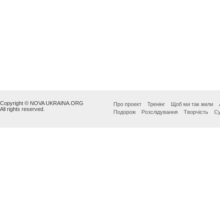
Copyright © NOVA UKRAINA.ORG
Про проект
Тренінг
Щоб ми так жили
All rights reserved.
Подорож
Розслідування
Творчість
Су