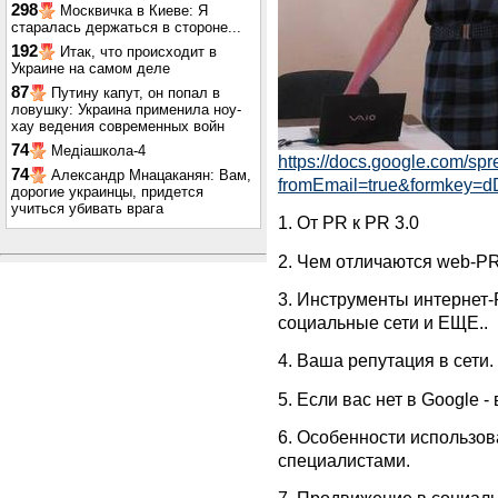
298
Москвичка в Киеве: Я
старалась держаться в стороне...
192
Итак, что происходит в
Украине на самом деле
87
Путину капут, он попал в
ловушку: Украина применила ноу-
хау ведения современных войн
74
Медіашкола-4
https://docs.google.com/sp
74
Александр Мнацаканян: Вам,
fromEmail=true&formke
дорогие украинцы, придется
учиться убивать врага
1. От PR к PR 3.0
2. Чем отличаются web-PR,
3. Инструменты интернет-P
социальные сети и ЕЩЕ..
4. Ваша репутация в сети.
5. Если вас нет в Google -
6. Особенности использов
специалистами.