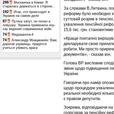
298
Москвичка в Киеве: Я
старалась держаться в стороне...
За словами В.Литвина, по
192
Итак, что происходит в
реформу було необхідно хо
Украине на самом деле
суттєвий розрив в пенсіях
87
Путину капут, он попал в
ухвалення пенсійної рефо
ловушку: Украина применила ноу-
хау ведения современных войн
15,6 тис. грн. становитиме
74
Медіашкола-4
«Краще поетапно вирішув
74
Александр Мнацаканян: Вам,
декларувати свою прихильн
дорогие украинцы, придется
учиться убивать врага
робити. Ми просто прирече
документів», - сказав він.
Голова ВР висловив споді
зміни щодо підвищення пе
України.
Говорячи про намір опозиц
щодо процедури ухвалення
реальної необхідної кілько
є правом депутатів.
Зокрема, відповідаючи на
голосував за пенсійну ре