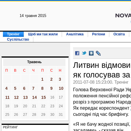
14 травня 2015
Тренінг
Щоб ми так жили
Аналітика
Регіони
Освіта
Суспільство
Травень
Литвин відмови
П
В
С
Ч
П
С
Н
як голосував з
1
2
3
2011-07-08 15:23:00. Тренінг
4
5
6
7
8
9
10
Голова Верховної Ради Ук
положення пенсійної рефо
11
12
13
14
15
16
17
розріз з програмою Народно
18
19
20
21
22
23
24
Як передає кореспондент
сьогодні під час брифінгу.
25
26
27
28
29
30
31
«Я не бачу жодної позиції
РЕЙТИНГ
засадами», - сказав він.