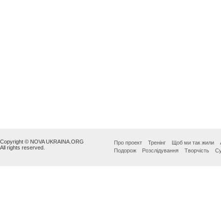
Copyright © NOVA UKRAINA.ORG
Про проект
Тренінг
Щоб ми так жили
All rights reserved.
Подорож
Розслідування
Творчість
Су