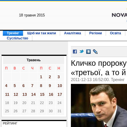
18 травня 2015
Тренінг
Щоб ми так жили
Аналітика
Регіони
Освіта
Суспільство
Травень
Кличко пророкує
П
В
С
Ч
П
С
Н
«третьої, а то й
1
2
3
2011-12-13 16:52:00. Тренінг
4
5
6
7
8
9
10
11
12
13
14
15
16
17
18
19
20
21
22
23
24
25
26
27
28
29
30
31
РЕЙТИНГ