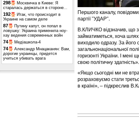
298
Москвичка в Киеве: Я
старалась держаться в стороне...
Першого каналу, повідом
192
Итак, что происходит в
партії "УДАР".
Украине на самом деле
87
Путину капут, он попал в
В.КЛИЧКО відзначив, що за
ловушку: Украина применила ноу-
хау ведения современных войн
займатиметься, хоча шлях 
74
виходило одразу. За його
Медіашкола-4
загальнонаціональної полі
74
Александр Мнацаканян: Вам,
дорогие украинцы, придется
горизонті України. І мені
учиться убивать врага
свою політичну здатність»
«Якщо сьогодні ми не втра
розраховуємо стати третьо
в країні», – підкреслив В