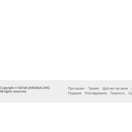
Copyright © NOVA UKRAINA.ORG
Про проект
Тренінг
Щоб ми так жили
All rights reserved.
Подорож
Розслідування
Творчість
Су