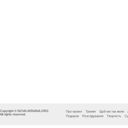
Copyright © NOVA UKRAINA.ORG
Про проект
Тренінг
Щоб ми так жили
All rights reserved.
Подорож
Розслідування
Творчість
Су