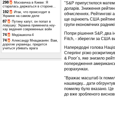
298
"S&P припустилося матема
Москвичка в Киеве: Я
старалась держаться в стороне...
доларів. Зниження рейтин
192
Итак, что происходит в
обчисленнях. Рейтингові а
Украине на самом деле
ще оцінюють США рейтинго
87
Путину капут, он попал в
групи економічних радник
ловушку: Украина применила ноу-
хау ведения современных войн
Попри рішення S&P, два ін
74
Медіашкола-4
Fitch, - зберегли за США 
74
Александр Мнацаканян: Вам,
дорогие украинцы, придется
Напередодні голова Наці
учиться убивать врага
Сперлінг різко розкритику
& Poor`s, яке знизило ре
попередження американсь
розрахунках.
"Вражає масштаб їх помилк
нашвидку... дати обгрунтув
помилку було вказано. Це
до вже зробленого висновк