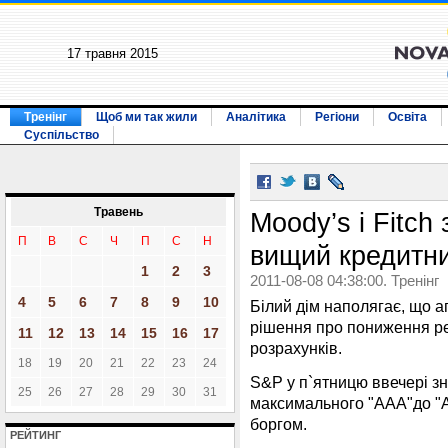
17 травня 2015
Тренінг
Щоб ми так жили
Аналітика
Регіони
Освіта
Суспільство
Травень
Moody’s і Fitch
П
В
С
Ч
П
С
Н
вищий кредитни
1
2
3
2011-08-08 04:38:00. Тренінг
4
5
6
7
8
9
10
Білий дім наполягає, що а
рішення про пониження р
11
12
13
14
15
16
17
розрахунків.
18
19
20
21
22
23
24
S&P у п`ятницю ввечері з
25
26
27
28
29
30
31
максимального "ААА"до "
боргом.
РЕЙТИНГ