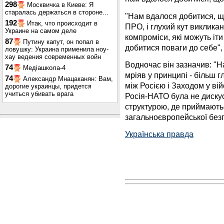
298
Москвичка в Киеве: Я
старалась держаться в стороне...
"Нам вдалося добитися, щ
192
Итак, что происходит в
ПРО, і глухий кут виклик
Украине на самом деле
компроміси, які можуть іт
87
Путину капут, он попал в
добитися поваги до себе", 
ловушку: Украина применила ноу-
хау ведения современных войн
Водночас він зазначив: "Н
74
Медіашкола-4
мріяв у принципі - більш г
74
Александр Мнацаканян: Вам,
між Росією і Заходом у вій
дорогие украинцы, придется
учиться убивать врага
Росія-НАТО була не дискус
структурою, де приймають
загальноєвропейської безп
Українська правда