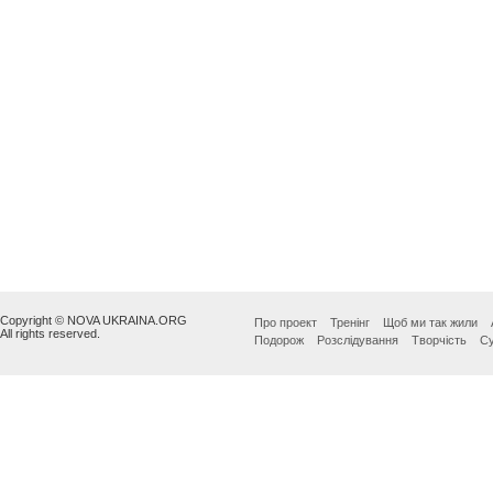
Copyright © NOVA UKRAINA.ORG
Про проект
Тренінг
Щоб ми так жили
All rights reserved.
Подорож
Розслідування
Творчість
Су