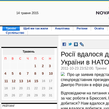
14 травня 2015
Тренінг
Щоб ми так жили
Аналітика
Регіони
Освіта
Суспільство
Травень
Росії вдалося 
П
В
С
Ч
П
С
Н
України в НАТ
1
2
3
2011-10-23 23:52:00. Тренінг
4
5
6
7
8
9
10
Про це заявив представ
спецпредставник президен
11
12
13
14
15
16
17
Дмитро Рогозін в ефірі ра
18
19
20
21
22
23
24
Відповідаючи на питання ж
25
26
27
28
29
30
31
за час роботи в Брюсселі,
добитися? Нам вдалося до
РЕЙТИНГ
нам вдалося добитися, що 