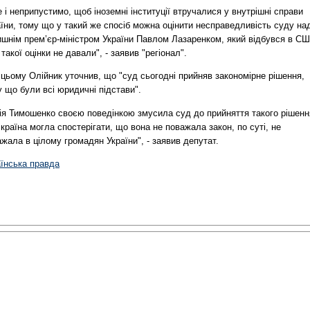
 і неприпустимо, щоб іноземні інституції втручалися у внутрішні справи
їни, тому що у такий же спосіб можна оцінити несправедливість суду на
ишнім прем’єр-міністром України Павлом Лазаренком, який відбувся в СШ
такої оцінки не давали", - заявив "регіонал".
цьому Олійник уточнив, що "суд сьогодні прийняв закономірне рішення,
 що були всі юридичні підстави".
ія Тимошенко своєю поведінкою змусила суд до прийняття такого рішенн
країна могла спостерігати, що вона не поважала закон, по суті, не
жала в цілому громадян України", - заявив депутат.
аїнська правда