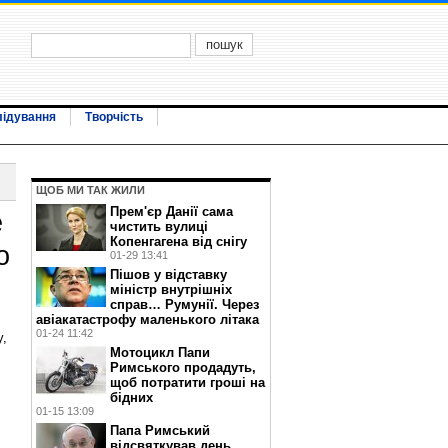
лідування
Творчість
ЩОБ МИ ТАК ЖИЛИ
Прем'єр Данії сама
е
чистить вулиці
Копенгагена від снігу
о
01-29 13:41
Пішов у відставку
міністр внутрішніх
справ… Румунії. Через
авіакатастрофу маленького літака
01-24 11:42
у,
Мотоцикл Папи
Римського продадуть,
щоб потратити гроші на
бідних
01-15 13:09
Папа Римський
відсвяткував день