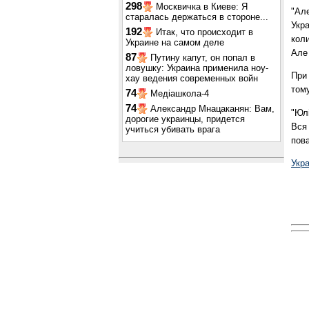
298
Москвичка в Киеве: Я
"Але
старалась держаться в стороне...
Укра
192
Итак, что происходит в
кол
Украине на самом деле
Але 
87
Путину капут, он попал в
ловушку: Украина применила ноу-
При 
хау ведения современных войн
тому
74
Медіашкола-4
74
Александр Мнацаканян: Вам,
"Юл
дорогие украинцы, придется
Вся 
учиться убивать врага
пова
Укр