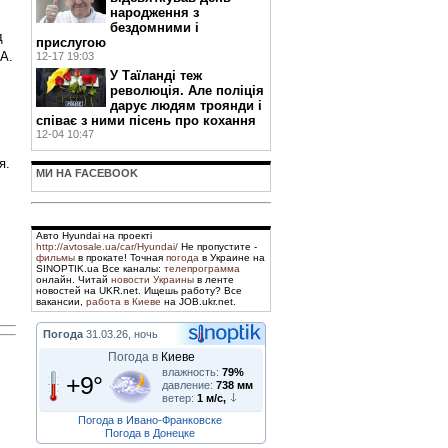
народження з
бездомними і
д
прислугою
А.
12-17 19:03
У Таїланді теж
революція. Але поліція
дарує людям троянди і
співає з ними пісень про кохання
12-04 10:47
я.
МИ НА FACEBOOK
Авто Hyundai на проекті
http://avtosale.ua/car/Hyundai/
Не пропустите -
фильмы
в прокате! Точная
погода
в Украине на
SINOPTIK.ua Все каналы:
телепрограмма
онлайн. Читай
новости Украины
в ленте
новостей на UKR.net. Ищешь работу? Все
вакансии,
работа в Киеве
на JOB.ukr.net.
Погода
31.03.26, ночь
Погода в
Киеве
влажность:
79%
+9°
давление:
738 мм
ветер:
1 м/с,
Погода в Ивано-Франковске
Погода в Донецке