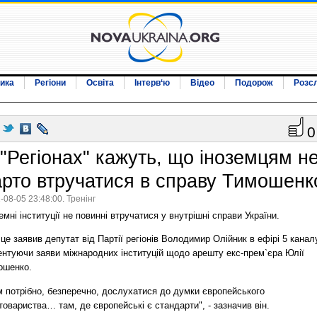
ика
Регіони
Освіта
Інтерв‘ю
Відео
Подорож
Розс
0
 "Регіонах" кажуть, що іноземцям н
арто втручатися в справу Тимошенк
-08-05 23:48:00. Тренінг
емні інституції не повинні втручатися у внутрішні справи України.
це заявив депутат від Партії регіонів Володимир Олійник в ефірі 5 канал
ентуючи заяви міжнародних інституцій щодо арешту екс-прем`єра Юлії
ошенко.
м потрібно, безперечно, дослухатися до думки європейського
товариства… там, де європейські є стандарти", - зазначив він.