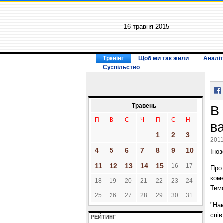
16 травня 2015
Тренінг
Щоб ми так жили
Аналіт
Суспільство
Травень
В
П
В
С
Ч
П
С
Н
в
1
2
3
2011
4
5
6
7
8
9
10
Іноз
11
12
13
14
15
16
17
Про 
ком
18
19
20
21
22
23
24
Тим
25
26
27
28
29
30
31
"На
спів
РЕЙТИНГ