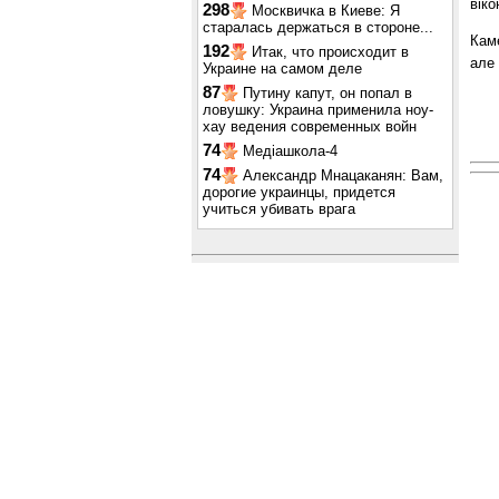
віко
298
Москвичка в Киеве: Я
старалась держаться в стороне...
Кам
192
Итак, что происходит в
але 
Украине на самом деле
87
Путину капут, он попал в
ловушку: Украина применила ноу-
хау ведения современных войн
74
Медіашкола-4
74
Александр Мнацаканян: Вам,
дорогие украинцы, придется
учиться убивать врага