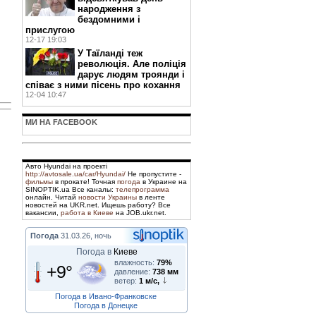
народження з
бездомними і
прислугою
12-17 19:03
У Таїланді теж
революція. Але поліція
дарує людям троянди і
співає з ними пісень про кохання
12-04 10:47
МИ НА FACEBOOK
Авто Hyundai на проекті
http://avtosale.ua/car/Hyundai/
Не пропустите -
фильмы
в прокате! Точная
погода
в Украине на
SINOPTIK.ua Все каналы:
телепрограмма
онлайн. Читай
новости Украины
в ленте
новостей на UKR.net. Ищешь работу? Все
вакансии,
работа в Киеве
на JOB.ukr.net.
Погода
31.03.26, ночь
Погода в
Киеве
влажность:
79%
+9°
давление:
738 мм
ветер:
1 м/с,
Погода в Ивано-Франковске
Погода в Донецке