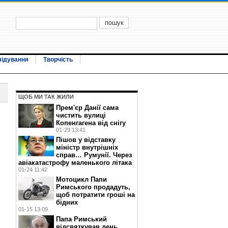
лідування
Творчість
ЩОБ МИ ТАК ЖИЛИ
Прем'єр Данії сама
чистить вулиці
Копенгагена від снігу
01-29 13:41
Пішов у відставку
міністр внутрішніх
справ… Румунії. Через
авіакатастрофу маленького літака
01-24 11:42
Мотоцикл Папи
Римського продадуть,
щоб потратити гроші на
бідних
01-15 13:09
Папа Римський
відсвяткував день