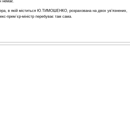
н немає.
ера, в якій міститься Ю.ТИМОШЕНКО, розрахована на двох ув’язнених,
екс-прем`єр-міністр перебуває там сама.