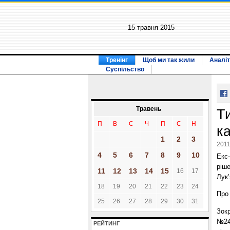
15 травня 2015
Тренінг
Щоб ми так жили
Аналіт
Суспільство
Травень
Т
П
В
С
Ч
П
С
Н
к
1
2
3
2011
4
5
6
7
8
9
10
Екс
ріше
11
12
13
14
15
16
17
Лук’
18
19
20
21
22
23
24
Про
25
26
27
28
29
30
31
Зок
№242
РЕЙТИНГ