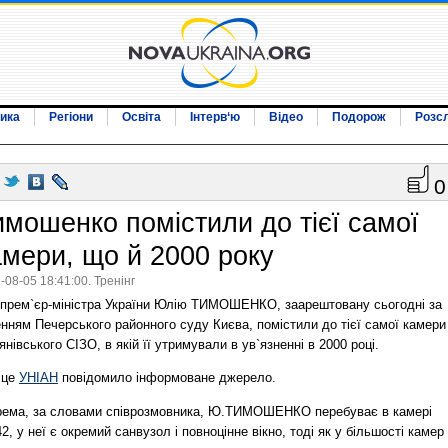
ика
Регіони
Освіта
Інтерв‘ю
Відео
Подорож
Розс
0
имошенко помістили до тієї самої
амери, що й 2000 року
-08-05 18:41:00. Тренінг
-прем`єр-міністра України Юлію ТИМОШЕНКО, заарештовану сьогодні за
нням Печерського районного суду Києва, помістили до тієї самої камери
янівського СІЗО, в якій її утримували в ув`язненні в 2000 році.
 це
УНІАН
повідомило інформоване джерело.
рема, за словами співрозмовника, Ю.ТИМОШЕНКО перебуває в камері
, у неї є окремий санвузол і повноцінне вікно, тоді як у більшості камер