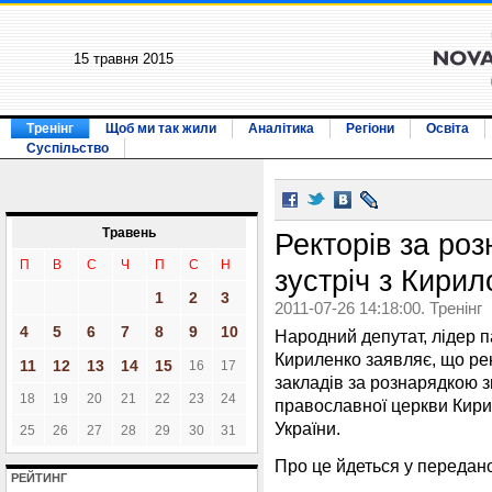
15 травня 2015
Тренінг
Щоб ми так жили
Аналітика
Регіони
Освіта
Суспільство
Травень
Ректорів за ро
П
В
С
Ч
П
С
Н
зустріч з Кири
1
2
3
2011-07-26 14:18:00. Тренінг
4
5
6
7
8
9
10
Народний депутат, лідер п
Кириленко заявляє, що ре
11
12
13
14
15
16
17
закладів за рознарядкою зв
18
19
20
21
22
23
24
православної церкви Кири
України.
25
26
27
28
29
30
31
Про це йдеться у переда
РЕЙТИНГ