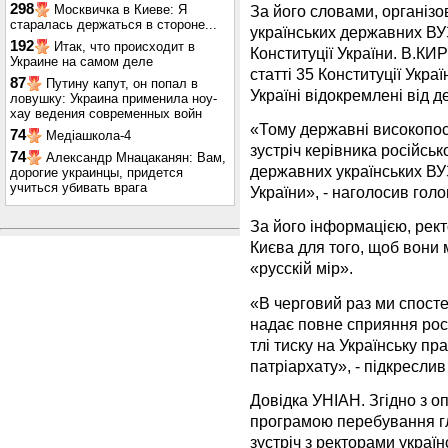
298
За його словами, організо
Москвичка в Киеве: Я
старалась держаться в стороне...
українських державних ВУ
192
Итак, что происходит в
Конституції України. В.К
Украине на самом деле
статті 35 Конституції Украї
87
Путину капут, он попал в
Україні відокремлені від д
ловушку: Украина применила ноу-
хау ведения современных войн
«Тому державні високопоса
74
Медіашкола-4
зустріч керівника російсь
74
Александр Мнацаканян: Вам,
державних українських ВУ
дорогие украинцы, придется
учиться убивать врага
України», - наголосив голо
За його інформацією, рек
Києва для того, щоб вони
«русскій мір».
«В черговий раз ми спосте
надає повне сприяння росій
тлі тиску на Українську п
патріархату», - підкреслив 
Довідка УНІАН. Згідно з 
програмою перебування г
зустріч з ректорами украї