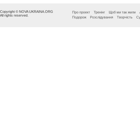
Copyright © NOVA UKRAINA.ORG
Про проект
Тренінг
Щоб ми так жили
All rights reserved.
Подорож
Розслідування
Творчість
Су