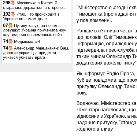
298
Москвичка в Киеве: Я
"Міністерство сьогодні с
старалась держаться в стороне...
Тимошенка (про надання по
192
Итак, что происходит в
Украине на самом деле
у повідомленні.
87
Путину капут, он попал в
ловушку: Украина применила ноу-
Раніше в п’ятницю чеські
хау ведения современных войн
що чоловік Юлії Тимошенк
74
Медіашкола-4
інформацію, оприлюднену 
74
Александр Мнацаканян: Вам,
підтвердила прес-служба п
дорогие украинцы, придется
таким чином Олександр Т
учиться убивать врага
додаткових важелів тиску"
Як інформує Радіо Прага, 
Кубіце повідомив, що про
притулку Олександр Тимош
року.
Водночас, Міністерство за
коментарі наголосило, що 
відносини з Україною, а н
надання притулку, "станда
жодного впливу.