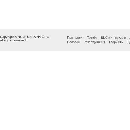
Copyright © NOVA UKRAINA.ORG
Про проект
Тренінг
Щоб ми так жили
All rights reserved.
Подорож
Розслідування
Творчість
Су