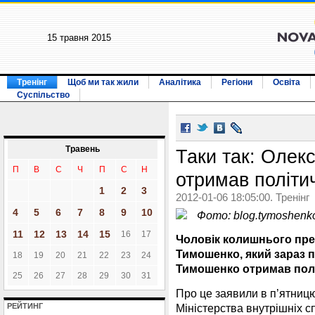
15 травня 2015
Тренінг
Щоб ми так жили
Аналітика
Регіони
Освіта
Суспільство
Травень
Таки так: Оле
П
В
С
Ч
П
С
Н
отримав політич
1
2
3
2012-01-06 18:05:00. Тренінг
4
5
6
7
8
9
10
Фото: blog.tymoshenk
11
12
13
14
15
16
17
Чоловік колишнього прем
Тимошенко, який зараз п
18
19
20
21
22
23
24
Тимошенко отримав політ
25
26
27
28
29
30
31
Про це заявили в п’ятницю
Міністерства внутрішніх с
РЕЙТИНГ