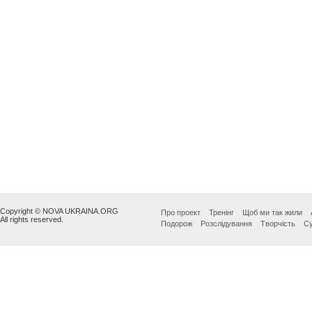
Copyright © NOVA UKRAINA.ORG
Про проект
Тренінг
Щоб ми так жили
All rights reserved.
Подорож
Розслідування
Творчість
Су