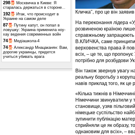
298
Москвичка в Киеве: Я
старалась держаться в стороне...
Кличка", про це він заяви
192
Итак, что происходит в
Украине на самом деле
На переконання лідера «У
87
Путину капут, он попал в
розвиненою країною лише п
ловушку: Украина применила ноу-
хау ведения современных войн
справжньому запрацюють 
74
В.КЛИЧКА, саме принципи 
Медіашкола-4
верховенства права й пова
74
Александр Мнацаканян: Вам,
дорогие украинцы, придется
всіх, – це те, що пропонує
учиться убивать врага
потрібно для розбудови Ук
Він також звернув увагу на
реальну боротьбу з корупц
навів приклад того, як це 
«Кілька тижнів в Німеччин
Німеччини звинуватили у 
становище, узяв пільгови
німецьке суспільство най
зупинити публікацію матері
сприйняли це як образу, то
однаковим для всіх», – в