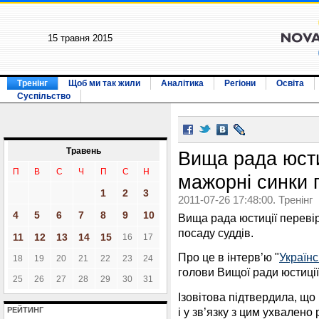
15 травня 2015
Тренінг
Щоб ми так жили
Аналітика
Регіони
Освіта
Суспільство
Травень
Вища рада юсти
П
В
С
Ч
П
С
Н
мажорні синки 
1
2
3
2011-07-26 17:48:00. Тренінг
4
5
6
7
8
9
10
Вища рада юстиції перевір
посаду суддів.
11
12
13
14
15
16
17
Про це в інтерв’ю "
Українс
18
19
20
21
22
23
24
голови Вищої ради юстиції 
25
26
27
28
29
30
31
Ізовітова підтвердила, що
і у зв’язку з цим ухвален
РЕЙТИНГ