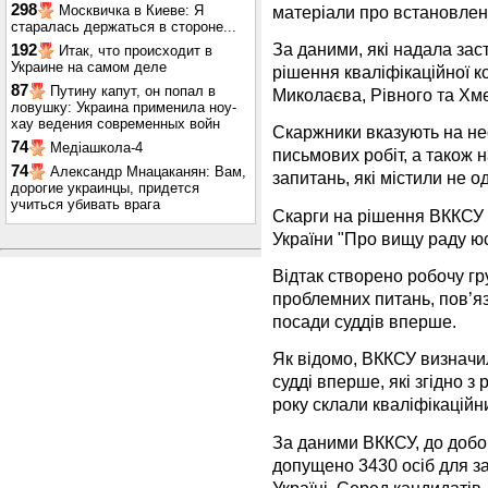
298
матеріали про встановленн
Москвичка в Киеве: Я
старалась держаться в стороне...
За даними, які надала зас
192
Итак, что происходит в
Украине на самом деле
рішення кваліфікаційної к
87
Путину капут, он попал в
Миколаєва, Рівного та Хм
ловушку: Украина применила ноу-
хау ведения современных войн
Скаржники вказують на нео
74
Медіашкола-4
письмових робіт, а також
74
Александр Мнацаканян: Вам,
запитань, які містили не о
дорогие украинцы, придется
учиться убивать врага
Скарги на рішення ВККСУ 
України "Про вищу раду юс
Відтак створено робочу г
проблемних питань, пов’я
посади суддів вперше.
Як відомо, ВККСУ визначи
судді вперше, які згідно 
року склали кваліфікаційни
За даними ВККСУ, до добо
допущено 3430 осіб для з
Україні. Серед кандидатів,