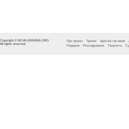
Copyright © NOVA UKRAINA.ORG
Про проект
Тренінг
Щоб ми так жили
All rights reserved.
Подорож
Розслідування
Творчість
Су