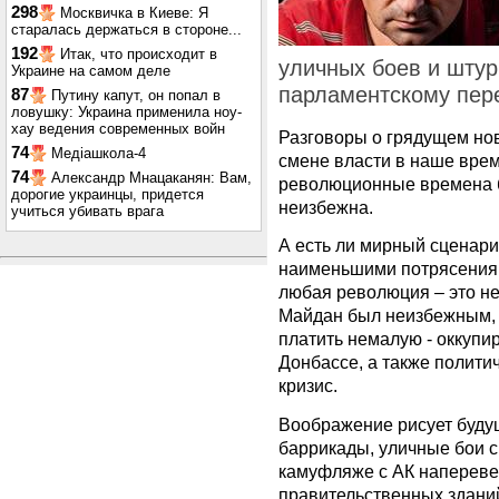
298
Москвичка в Киеве: Я
старалась держаться в стороне...
192
Итак, что происходит в
уличных боев и штур
Украине на самом деле
парламентскому пер
87
Путину капут, он попал в
ловушку: Украина применила ноу-
хау ведения современных войн
Разговоры о грядущем но
74
Медіашкола-4
смене власти в наше вре
74
Александр Мнацаканян: Вам,
революционные времена б
дорогие украинцы, придется
неизбежна.
учиться убивать врага
А есть ли мирный сценар
наименьшими потрясениям
любая революция – это не
Майдан был неизбежным, н
платить немалую - оккупи
Донбассе, а также полити
кризис.
Воображение рисует буду
баррикады, уличные бои с
камуфляже с АК напереве
правительственных здани