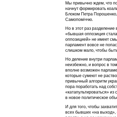
Мы привычно ждем, что по
начнут формировать коал
Блоком Петра Порошенко,
Самопоміччю.
Но в этот раз разделение
«бывшая оппозиция стала
оппозицией» не имеет смы
парламент вовсе не попасть
слишком мало, чтобы быт
Но деление внутри парлам
неизбежно, и вопрос в том
вполне возможен парламен
которые сумеют не раство
привычный алгоритм украи
пора поработать над собс
«катапультироваться» из 
в новое политическое объ
И для того, чтобы захвати
всех бывших «на выход»,