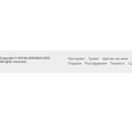
Copyright © NOVA UKRAINA.ORG
Про проект
Тренінг
Щоб ми так жили
All rights reserved.
Подорож
Розслідування
Творчість
Су