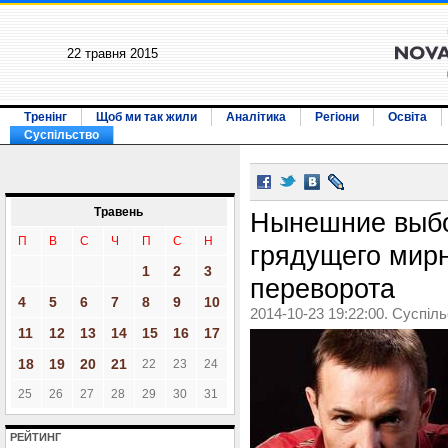
22 травня 2015
Тренінг
Щоб ми так жили
Аналітика
Регіони
Освіта
Суспільство
Травень
Нынешние выбор
П
В
С
Ч
П
С
Н
грядущего мирн
1
2
3
переворота
4
5
6
7
8
9
10
2014-10-23 19:22:00. Суспіл
11
12
13
14
15
16
17
18
19
20
21
22
23
24
25
26
27
28
29
30
31
РЕЙТИНГ