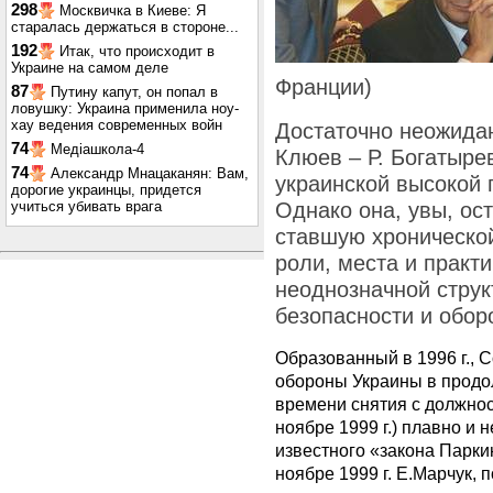
298
Москвичка в Киеве: Я
старалась держаться в стороне...
192
Итак, что происходит в
Украине на самом деле
Франции)
87
Путину капут, он попал в
ловушку: Украина применила ноу-
хау ведения современных войн
Достаточно неожидан
74
Медіашкола-4
Клюев – Р. Богатыре
74
Александр Мнацаканян: Вам,
украинской высокой 
дорогие украинцы, придется
учиться убивать врага
Однако она, увы, ос
ставшую хроническо
роли, места и практ
неоднозначной струк
безопасности и обор
Образованный в 1996 г., 
обороны Украины в продо
времени снятия с должнос
ноябре 1999 г.) плавно и 
известного «закона Паркин
ноябре 1999 г. Е.Марчук,