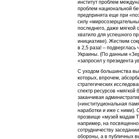
институт проблем междун
проблем национальной бе
предпринята еще при «поз
силу «миросозерцательны
последнего, даже мягкой
хватило для успешного пр
инициативе). Жестким сокр
в 2,5 раза! – подверглас
Украины. (По данным «Зер
«запросил у президента у
С уходом большинства вы
которых, впрочем, абсор
стратегических исследова
спектр ресурсов «мягкой 
заканчивая администрат
(«институциональная памя
наработки и иже с ними).
прозвище «музей мадам Тю
например, на посвященно
сотрудничеству заседании
обороны, а в публичных в