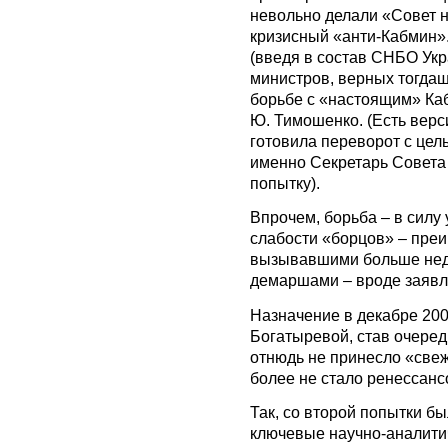
невольно делали «Совет н
кризисный «анти-Кабмин».
(введя в состав СНБО Ук
министров, верных тогдашн
борьбе с «настоящим» Каб
Ю. Тимошенко. (Есть верси
готовила переворот с цел
именно Секретарь Совета
попытку).
Впрочем, борьба – в силу
слабости «борцов» – пре
вызывавшими больше нед
демаршами – вроде заявл
Назначение в декабре 200
Богатыревой, став очере
отнюдь не принесло «свеж
более не стало ренессанс
Так, со второй попытки б
ключевые научно-аналити