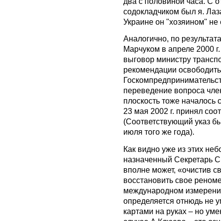
два с половиной часа. С 
содокладчиком был я. Лаз
Украине он "хозяином" не 
Аналогично, по результат
Марчуком в апреле 2000 г
выговор министру транспор
рекомендации освободить 
Госкомпредпринимательств
переведение вопроса чле
плоскость тоже началось 
23 мая 2002 г. принял со
(Соответствующий указ бы
июля того же года).
Как видно уже из этих не
назначенный Секретарь С
вполне может, «очистив с
восстановить свое реноме 
международном измерения
определяется отнюдь не 
картами на руках – но ум