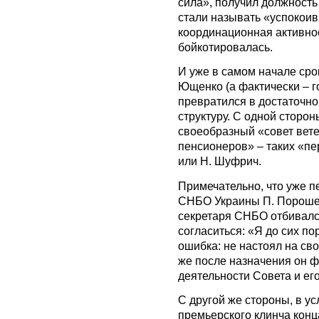
сила», получил должность
стали называть «успокоив
координационная активно
бойкотировалась.
И уже в самом начале сро
Ющенко (а фактически – 
превратился в достаточн
структуру. С одной сторо
своеобразный «совет вете
пенсионеров» – таких «пе
или Н. Шуфрич.
Примечательно, что уже 
СНБО Украины П. Порошен
секретаря СНБО отбивалс
согласиться: «Я до сих по
ошибка: не настоял на сво
же после назначения он ф
деятельности Совета и ег
С другой же стороны, в у
премьерского клинча конца