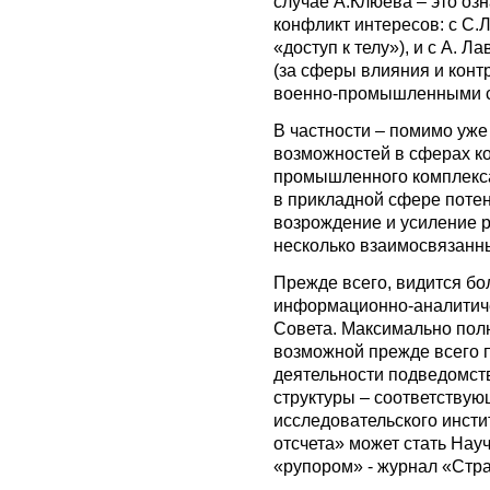
случае А.Клюева – это оз
конфликт интересов: с С.
«доступ к телу»), и с А. 
(за сферы влияния и кон
военно-промышленными се
В частности – помимо уже
возможностей в сферах ко
промышленного комплекса
в прикладной сфере поте
возрождение и усиление р
несколько взаимосвязанн
Прежде всего, видится бо
информационно-аналитиче
Совета. Максимально полн
возможной прежде всего 
деятельности подведомст
структуры – соответствую
исследовательского инсти
отсчета» может стать Нау
«рупором» - журнал «Стра