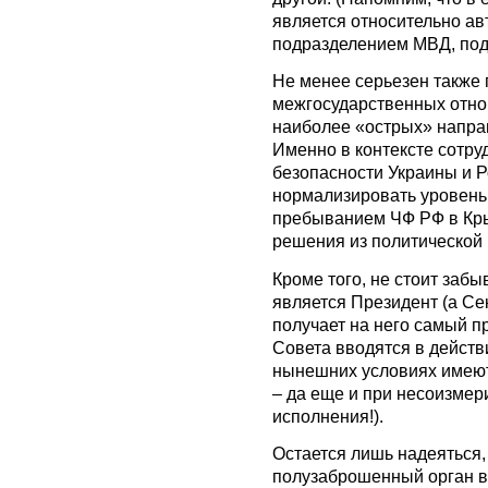
является относительно а
подразделением МВД, под
Не менее серьезен также
межгосударственных отнош
наиболее «острых» напра
Именно в контексте сотру
безопасности Украины и 
нормализировать уровень
пребыванием ЧФ РФ в Кры
решения из политической 
Кроме того, не стоит забы
является Президент (а Се
получает на него самый п
Совета вводятся в действ
нынешних условиях имеют
– да еще и при несоизме
исполнения!).
Остается лишь надеяться,
полузаброшенный орган в