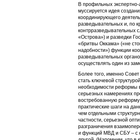
В профильных экспертно-
муссируется идея создани
координирующего деятел
разведывательных и, по к
контрразведывательных слу
«Острова») и разведки Гос
«бритвы Оккама» («не сто
надобности») функции ко
разведывательных органо
осуществлять один из зам
Более того, именно Совет
стать ключевой структуро
необходимости реформы вс
серьезных намерениях пр
востребованную реформу 
практические шаги на да
чем отдельными структур
частности, серьезной опт
разграничения взаимопер
и функций МВД и СБУ – с 
другой. (Напомним, что в