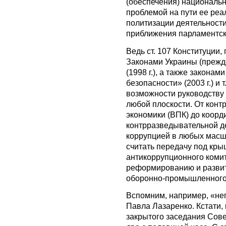
(обеспечения) националь
проблемой на пути ее реа
политизации деятельности 
приближения парламентск
Ведь ст. 107 Конституции
Законами Украины (прежд
(1998 г.), а также закона
безопасности» (2003 г.) и 
возможности руководству 
любой плоскости. От конт
экономики (ВПК) до коор
контрразведывательной де
коррупцией в любых масш
считать передачу под кр
антикоррупционного комит
реформированию и разви
оборонно-промышленного
Вспомним, например, «неп
Павла Лазаренко. Кстати,
закрытого заседания Сове