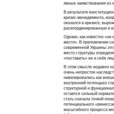
явные заимствования из ч
В результате конституцион
кризис-менеджмента, коор
оказался в кризисе, выро
раскоординированную и 
Однако, как известно «не 
место». В преломлении с
современной Украины это о
место структуры определя
«поставить» ее и себя ли
В этом смысле недавно н
очень непростое наследст
нивелировались как внешни
внутренний потенциал стр
структурной и функциона
остается сильный нормат
стать сначала точкой опо
потенциального «ренесса
масштабного процесса мо