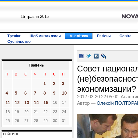
15 травня 2015
Тренінг
Щоб ми так жили
Аналітика
Регіони
Освіта
Суспільство
Травень
Совет национа
П
В
С
Ч
П
С
Н
(не)безопасност
1
2
3
экономизации?
4
5
6
7
8
9
10
2012-03-20 22:05:00. Аналіти
11
12
13
14
15
16
17
Автор —
Олексій ПОЛТОР
18
19
20
21
22
23
24
25
26
27
28
29
30
31
РЕЙТИНГ