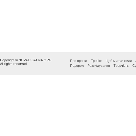
Copyright © NOVA UKRAINA.ORG
Про проект
Тренінг
Щоб ми так жили
All rights reserved.
Подорож
Розслідування
Творчість
Су