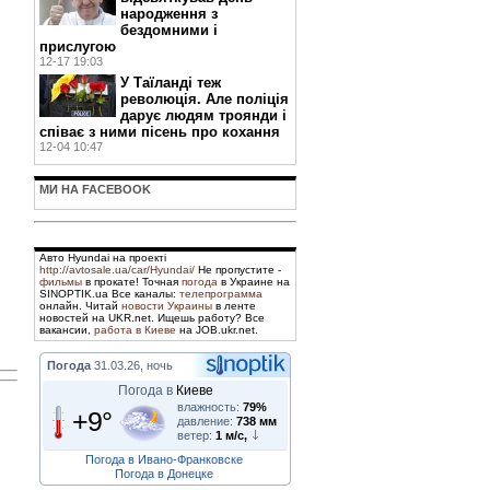
народження з
бездомними і
прислугою
12-17 19:03
У Таїланді теж
революція. Але поліція
дарує людям троянди і
співає з ними пісень про кохання
12-04 10:47
МИ НА FACEBOOK
Авто Hyundai на проекті
http://avtosale.ua/car/Hyundai/
Не пропустите -
фильмы
в прокате! Точная
погода
в Украине на
SINOPTIK.ua Все каналы:
телепрограмма
онлайн. Читай
новости Украины
в ленте
новостей на UKR.net. Ищешь работу? Все
вакансии,
работа в Киеве
на JOB.ukr.net.
Погода
31.03.26, ночь
Погода в
Киеве
влажность:
79%
+9°
давление:
738 мм
ветер:
1 м/с,
Погода в Ивано-Франковске
Погода в Донецке