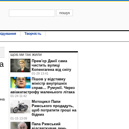
лідування
Творчість
ЩОБ МИ ТАК ЖИЛИ
Прем'єр Данії сама
а
чистить вулиці
Копенгагена від снігу
01-29 13:41
Пішов у відставку
міністр внутрішніх
справ… Румунії. Через
авіакатастрофу маленького літака
01-24 11:42
она
Мотоцикл Папи
Римського продадуть,
щоб потратити гроші на
бідних
01-15 13:09
Папа Римський
відсвяткував день