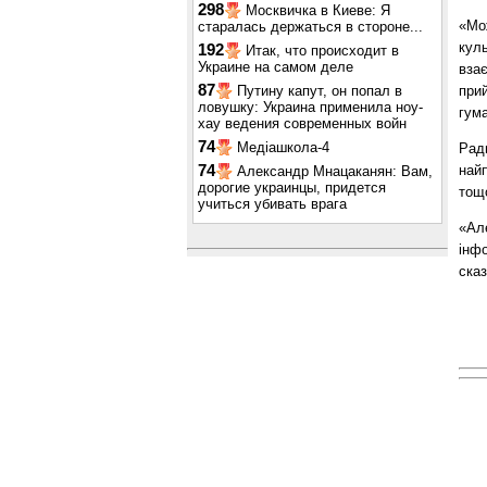
298
Москвичка в Киеве: Я
«Мож
старалась держаться в стороне...
кул
192
Итак, что происходит в
Украине на самом деле
взає
87
прий
Путину капут, он попал в
ловушку: Украина применила ноу-
гума
хау ведения современных войн
74
Медіашкола-4
Рад
най
74
Александр Мнацаканян: Вам,
дорогие украинцы, придется
тощ
учиться убивать врага
«Але
інфо
ска