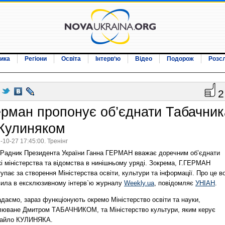
ика
Регіони
Освіта
Інтерв‘ю
Відео
Подорож
Розс
2
ерман пропонує об’єднати Табачник
 Кулиняком
-10-27 17:45:00. Тренінг
Радник Президента України Ганна ГЕРМАН вважає доречним об’єднати
і міністерства та відомства в нинішньому уряді. Зокрема, Г.ГЕРМАН
упає за створення Міністерства освіти, культури та інформації. Про це в
вила в ексклюзивному інтерв`ю журналу
Weekly.ua
, повідомляє
УНІАН
.
даємо, зараз функціонують окремо Міністерство освіти та науки,
люване Дмитром ТАБАЧНИКОМ, та Міністерство культури, яким керує
айло КУЛИНЯКА.