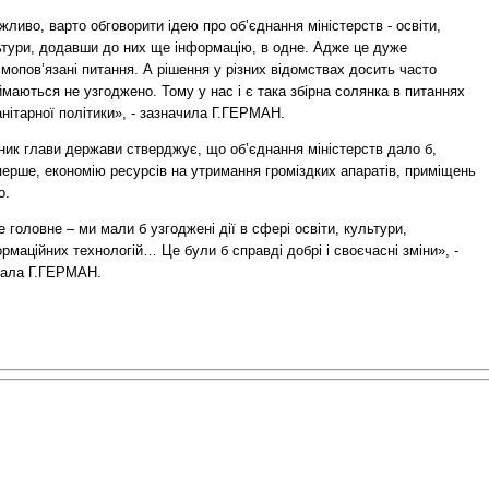
ливо, варто обговорити ідею про об’єднання міністерств - освіти,
ьтури, додавши до них ще інформацію, в одне. Адже це дуже
мопов’язані питання. А рішення у різних відомствах досить часто
маються не узгоджено. Тому у нас і є така збірна солянка в питаннях
нітарної політики», - зазначила Г.ГЕРМАН.
ник глави держави стверджує, що об’єднання міністерств дало б,
перше, економію ресурсів на утримання громіздких апаратів, приміщень
о.
 головне – ми мали б узгоджені дії в сфері освіти, культури,
рмаційних технологій… Це були б справді добрі і своєчасні зміни», -
зала Г.ГЕРМАН.