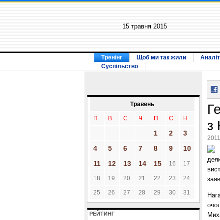
15 травня 2015
Тренінг
Щоб ми так жили
Аналіт
Суспільство
Травень
Г
П
В
С
Ч
П
С
Н
з
1
2
3
2011
4
5
6
7
8
9
10
деяк
11
12
13
14
15
16
17
вист
18
19
20
21
22
23
24
зая
25
26
27
28
29
30
31
Нага
очо
РЕЙТИНГ
Мих