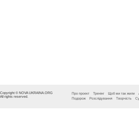
Copyright © NOVA UKRAINA.ORG
Про проект
Тренінг
Щоб ми так жили
All rights reserved.
Подорож
Розслідування
Творчість
Су