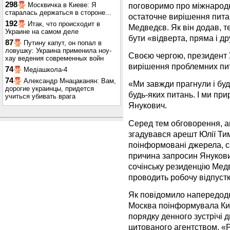
298
поговоримо про міжнародн
Москвичка в Киеве: Я
старалась держаться в стороне...
остаточне вирішення пита
192
Итак, что происходит в
Медведєв. Як він додав, т
Украине на самом деле
бути «відверта, пряма і д
87
Путину капут, он попал в
ловушку: Украина применила ноу-
Своєю чергою, президент 
хау ведения современных войн
вирішення проблемних пи
74
Медіашкола-4
74
Александр Мнацаканян: Вам,
«Ми завжди прагнули і бу
дорогие украинцы, придется
будь-яких питань. І ми при
учиться убивать врага
Янукович.
Серед тем обговорення, а
згадувався арешт Юлії Ти
поінформовані джерела, с
причина запросин Янукови
сочінську резиденцію Медв
проводить робочу відпустк
Як повідомило напередодн
Москва поінформувала Киї
порядку денного зустрічі 
цитованого агентством, «Р