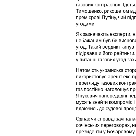
газових контрактів». Ідет
Тимошенко, рикошетом вдар
прем’єрові Путіну, чий під
угодами.
Як зазначають експерти, н
небажаним був би висновок
угод. Такий вердикт кинув 
підірвавши його рейтинги. 
у питанні газових угод за
Натомість українська стор
використовує арешт екс-пр
перегляду газових контрак
газ постійно наголошує п
Янукович напередодні пер
мусять знайти компроміс і 
вдаючись до судової проц
Однак чи справді зачіпал
сочінських переговорах, 
президенти у Бочаровому 