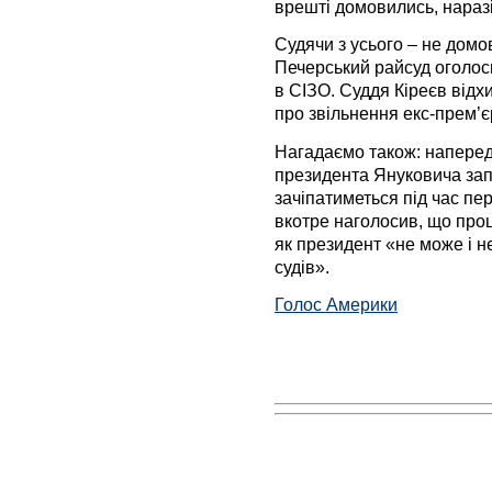
врешті домовились, наразі
Судячи з усього – не домо
Печерський райсуд оголо
в СІЗО. Суддя Кіреєв відх
про звільнення екс-прем’єр
Нагадаємо також: напередо
президента Януковича за
зачіпатиметься під час пе
вкотре наголосив, що проц
як президент «не може і н
судів».
Голос Америки