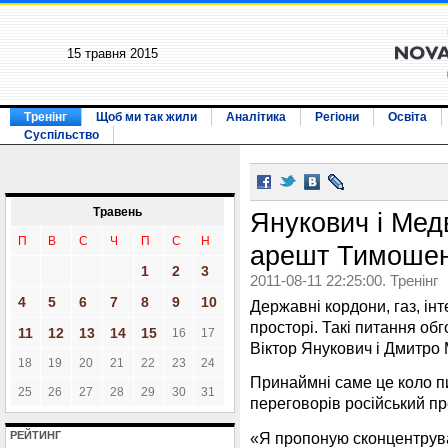
15 травня 2015
Тренінг
Щоб ми так жили
Аналітика
Регіони
Освіта
Суспільство
Травень
Янукович і Мед
П
В
С
Ч
П
С
Н
арешт Тимоше
1
2
3
2011-08-11 22:25:00. Тренінг
4
5
6
7
8
9
10
Державні кордони, газ, ін
просторі. Такі питання обг
11
12
13
14
15
16
17
Віктор Янукович і Дмитро 
18
19
20
21
22
23
24
Принаймні саме це коло п
25
26
27
28
29
30
31
переговорів російський п
«Я пропоную сконцентрува
РЕЙТИНГ