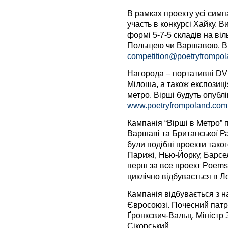
В рамках проекту усі симпа
участь в конкурсі Хайку. 
формі 5-7-5 складів на віл
Польщею чи Варшавою. Ві
competition@poetryfrompo
Нагорода – портативні DV
Мілоша, а також експозиц
метро. Вірші будуть опублі
www.poetryfrompoland.com
Кампанія “Вірші в Метро” п
Варшаві та Британської Р
були подібні проекти такого
Парижі, Нью-Йорку, Барсело
перш за все проект Poems 
циклічно відбувається в Л
Кампанія відбувається з н
Євросоюзі. Почесний пат
Ґронкєвич-Вальц, Міністр
Сікорський.