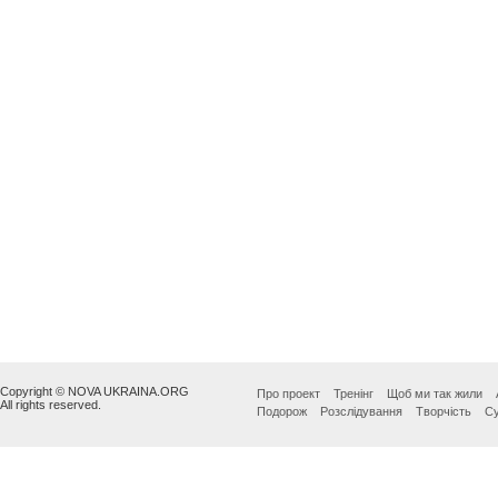
Copyright © NOVA UKRAINA.ORG
Про проект
Тренінг
Щоб ми так жили
All rights reserved.
Подорож
Розслідування
Творчість
Су