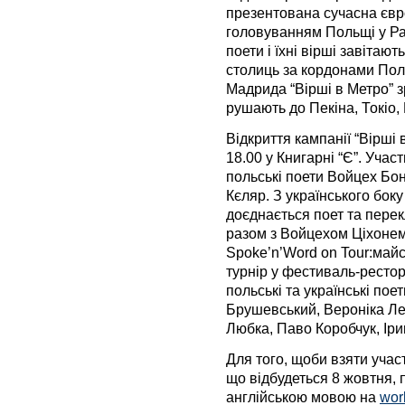
презентована сучасна європ
головуванням Польщі у Ра
поети і їхні вірші завітают
столиць за кордонами Пол
Мадрида “Вірші в Метро” зр
рушають до Пекіна, Токіо
Відкриття кампанії “Вірші 
18.00 у Книгарні “Є”. Учас
польські поети Войцех Б
Кєляр. З українського бок
доєднається поет та пере
разом з Войцехом Ціхонем
Spoke’n’Word on Tour:майс
турнір у фестиваль-рестора
польські та українські по
Брушевський, Вероніка Ле
Любка, Паво Коробчук, Іри
Для того, щоби взяти участ
що відбудеться 8 жовтня, 
англійською мовою на
wor