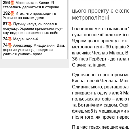
298
Москвичка в Киеве: Я
старалась держаться в стороне...
цього проекту є експ
192
Итак, что происходит в
метрополітені
Украине на самом деле
87
Путину капут, он попал в
Головною метою кампанії “
ловушку: Украина применила ноу-
хау ведения современных войн
сучасної поезії шляхом її п
74
Медіашкола-4
Ядром цього проекту є екс
74
Александр Мнацаканян: Вам,
метрополітені - 30 віршів 
дорогие украинцы, придется
класиків: Чеслав Мілош, 
учиться убивать врага
Збіґнєв Герберт - до тал
Сівчик та інших.
Одночасно з простором мет
Києва: поезії Чеслава Мі
Сливинського, розташовані
прикрасять одну з алей Мар
польських авторів – алею
та Ботанічним садом. Окрі
флешмоб із мешканцями мі
після того, як проект пере
Під час трьох перших едиц