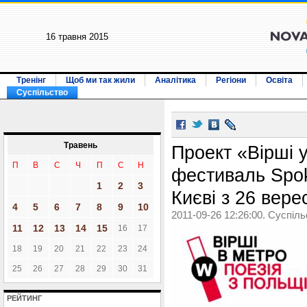
16 травня 2015
Тренінг
Щоб ми так жили
Аналітика
Регіони
Освіта
Суспільство
Травень
Проект «Вірші 
П
В
С
Ч
П
С
Н
фестиваль Spok
1
2
3
Києві з 26 вере
4
5
6
7
8
9
10
2011-09-26 12:26:00. Суспіл
11
12
13
14
15
16
17
18
19
20
21
22
23
24
25
26
27
28
29
30
31
РЕЙТИНГ