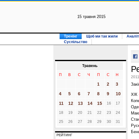
15 травня 2015
Тренінг
Щоб ми так жили
Аналіт
Суспільство
Травень
Ре
П
В
С
Ч
П
С
Н
2011
1
2
3
Закі
4
5
6
7
8
9
10
ХІК 
Коп
11
12
13
14
15
16
17
Оден
18
19
20
21
22
23
24
Мак
Стан
25
26
27
28
29
30
31
Русе
Бенф
РЕЙТИНГ