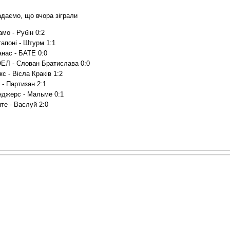
адаємо, що вчора зіграли
мо - Рубін 0:2
апоні - Штурм 1:1
анас - БАТЕ 0:0
ЕЛ - Слован Братислава 0:0
кс - Вісла Краків 1:2
 - Партизан 2:1
нджерс - Мальме 0:1
те - Васлуй 2:0