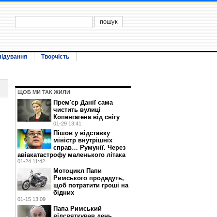
лідування
Творчість
ЩОБ МИ ТАК ЖИЛИ
Прем'єр Данії сама
чистить вулиці
Копенгагена від снігу
01-29 13:41
Пішов у відставку
міністр внутрішніх
справ… Румунії. Через
авіакатастрофу маленького літака
01-24 11:42
Мотоцикл Папи
Римського продадуть,
щоб потратити гроші на
бідних
01-15 13:09
Папа Римський
відсвяткував день