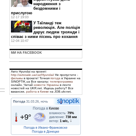
народження з
бездомними і
прислугою
12-17 19:03
У Таїланді теж
революція. Але поліція
дарує людям троянди і
співає з ними пісень про кохання
12-04 10:47
МИ НА FACEBOOK
Авто Hyundai на проекті
http://avtosale.ua/car/Hyundai/
Не пропустите -
фильмы
в прокате! Точная
погода
в Украине на
SINOPTIK.ua Все каналы:
телепрограмма
онлайн. Читай
новости Украины
в ленте
новостей на UKR.net. Ищешь работу? Все
вакансии,
работа в Киеве
на JOB.ukr.net.
Погода
31.03.26, ночь
Погода в
Киеве
влажность:
79%
+9°
давление:
738 мм
ветер:
1 м/с,
Погода в Ивано-Франковске
Погода в Донецке