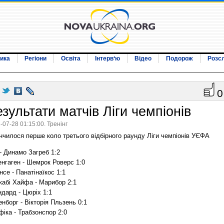
ика
Регіони
Освіта
Інтерв‘ю
Відео
Подорож
Розс
0
зультати матчів Ліги чемпіонів
-07-28 01:15:00. Тренінг
нчилося перше коло третього відбірного раунду Ліги чемпіонів УЄФА
- Динамо Загреб 1:2
енгаген - Шемрок Роверс 1:0
се - Панатінаїкос 1:1
кабі Хайфа - Марибор 2:1
дард - Цюріх 1:1
нборг - Вікторія Пльзень 0:1
іка - Трабзонспор 2:0