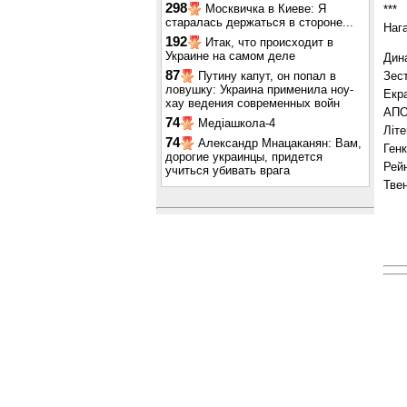
298
Москвичка в Киеве: Я
***
старалась держаться в стороне...
Наг
192
Итак, что происходит в
Украине на самом деле
Дина
87
Зест
Путину капут, он попал в
ловушку: Украина применила ноу-
Екр
хау ведения современных войн
АПО
74
Медіашкола-4
Літе
74
Александр Мнацаканян: Вам,
Генк
дорогие украинцы, придется
Рей
учиться убивать врага
Твен