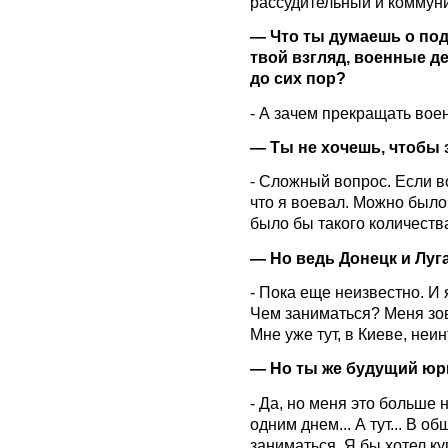
рассудительный и коммун
— Что ты думаешь о под
твой взгляд, военные д
до сих пор?
- А зачем прекращать вое
— Ты не хочешь, чтобы 
- Сложный вопрос. Если во
что я воевал. Можно было 
было бы такого количеств
— Но ведь Донецк и Луга
- Пока еще неизвестно. И 
Чем заниматься? Меня зов
Мне уже тут, в Киеве, неи
— Но ты же будущий юр
- Да, но меня это больше 
одним днем... А тут... В 
заниматься. Я бы хотел ку