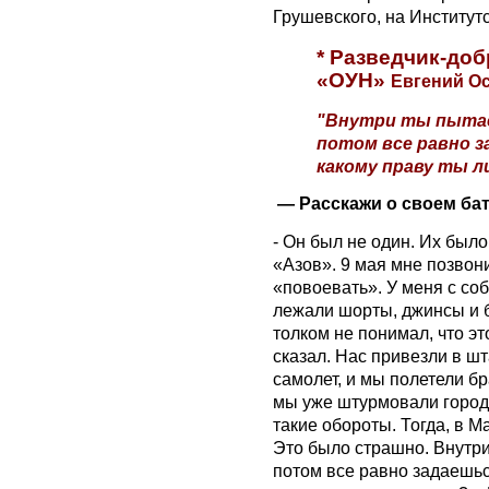
Грушевского, на Институтс
* Разведчик-до
«ОУН»
Евгений Ос
"Внутри ты пытае
потом все равно з
какому праву ты л
— Расскажи о своем бат
- Он был не один. Их был
«Азов». 9 мая мне позвон
«повоевать». У меня с соб
лежали шорты, джинсы и б
толком не понимал, что эт
сказал. Нас привезли в шт
самолет, и мы полетели б
мы уже штурмовали город. 
такие обороты. Тогда, в М
Это было страшно. Внутри
потом все равно задаешьс