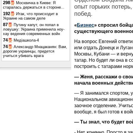
298
Москвичка в Киеве: Я
опыт горьких потерь,
старалась держаться в стороне...
побед.
192
Итак, что происходит в
Украине на самом деле
87
«
Бизнес
» спросил бойца
Путину капут, он попал в
ловушку: Украина применила ноу-
существующего военно
хау ведения современных войн
74
Медіашкола-4
На вопрос Евгений ответил
74
Александр Мнацаканян: Вам,
или отдать Донецк и Луган
дорогие украинцы, придется
Москвы, Кубани — и верн
учиться убивать врага
татар. Но будет ли она в 
построить с татарами нор
— Женя, расскажи о сво
начала военных действ
— Я занимался спортом, у
Национальном авиационно
заочное отделение. Учить
вообще, я был готов к вой
— Ты знал, что будет в
- Нет, конечно. Просто я 