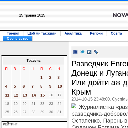
15 травня 2015
Тренінг
Щоб ми так жили
Аналітика
Регіони
Освіта
Суспільство
Травень
Разведчик Евге
П
В
С
Ч
П
С
Н
Донецк и Луган
1
2
3
Или дойти аж д
4
5
6
7
8
9
10
Крым
11
12
13
14
15
16
17
2014-10-15 23:48:00. Суспіл
18
19
20
21
22
23
24
Журналистка «раз
25
26
27
28
29
30
31
разведчика-доброво
Остапенко. Парень в
РЕЙТИНГ
Орденом Богдана Хм