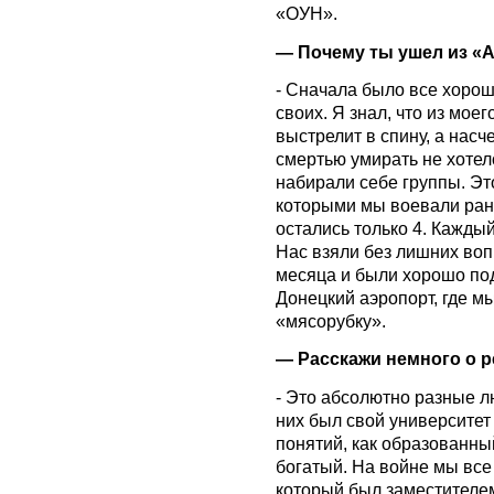
«ОУН».
— Почему ты ушел из «
- Сначала было все хорош
своих. Я знал, что из мое
выстрелит в спину, а насч
смертью умирать не хоте
набирали себе группы. Эт
которыми мы воевали ране
остались только 4. Каждый
Нас взяли без лишних вопр
месяца и были хорошо по
Донецкий аэропорт, где м
«мясорубку».
— Расскажи немного о р
- Это абсолютно разные лю
них был свой университет 
понятий, как образованн
богатый. На войне мы все
который был заместителем