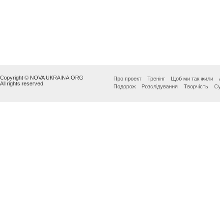
Copyright © NOVA UKRAINA.ORG
Про проект
Тренінг
Щоб ми так жили
All rights reserved.
Подорож
Розслідування
Творчість
Су