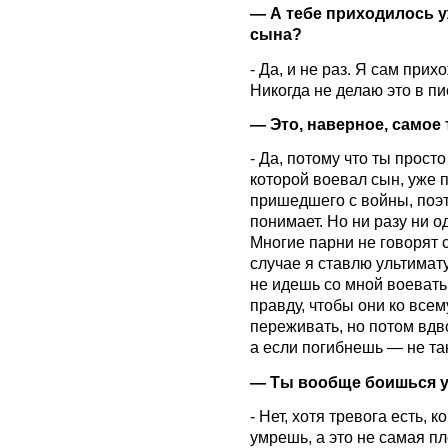
— А тебе приходилось у
сына?
- Да, и не раз. Я сам прих
Никогда не делаю это в п
— Это, наверное, самое 
- Да, потому что ты просто
которой воевал сын, уже 
пришедшего с войны, поэто
понимает. Но ни разу ни о
Многие парни не говорят с
случае я ставлю ультимат
не идешь со мной воевать
правду, чтобы они ко всем
переживать, но потом вдв
а если погибнешь — не та
— Ты вообще боишься 
- Нет, хотя тревога есть, 
умрешь, а это не самая пл