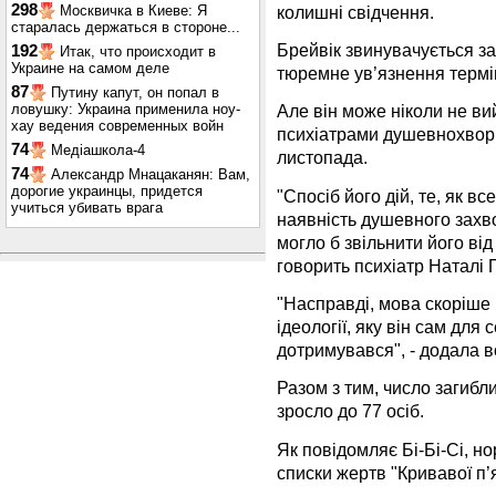
298
колишні свідчення.
Москвичка в Киеве: Я
старалась держаться в стороне...
Брейвік звинувачується за
192
Итак, что происходит в
Украине на самом деле
тюремне ув’язнення термін
87
Путину капут, он попал в
ловушку: Украина применила ноу-
Але він може ніколи не ви
хау ведения современных войн
психіатрами душевнохвори
74
Медіашкола-4
листопада.
74
Александр Мнацаканян: Вам,
дорогие украинцы, придется
"Спосіб його дій, те, як в
учиться убивать врага
наявність душевного захво
могло б звільнити його від
говорить психіатр Наталі 
"Насправді, мова скоріше
ідеології, яку він сам для
дотримувався", - додала в
Разом з тим, число загибли
зросло до 77 осіб.
Як повідомляє Бі-Бі-Сі, но
списки жертв "Кривавої п’