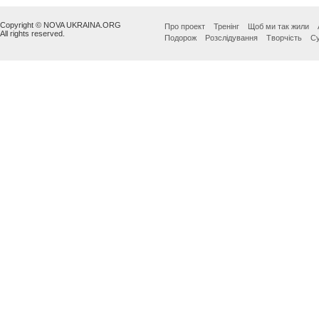
Copyright © NOVA UKRAINA.ORG
Про проект
Тренінг
Щоб ми так жили
All rights reserved.
Подорож
Розслідування
Творчість
Су