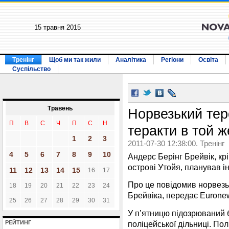
15 травня 2015
Тренінг
Щоб ми так жили
Аналітика
Регіони
Освіта
Суспільство
Травень
Норвезький тер
П
В
С
Ч
П
С
Н
теракти в той ж
1
2
3
2011-07-30 12:38:00. Тренінг
4
5
6
7
8
9
10
Андерс Берінг Брейвік, крі
острові Утойя, планував ін
11
12
13
14
15
16
17
Про це повідомив норвезьк
18
19
20
21
22
23
24
Брейвіка, передає Eurone
25
26
27
28
29
30
31
У п’ятницю підозрюваний б
поліцейської дільниці. По
РЕЙТИНГ