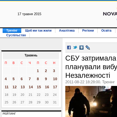
17 травня 2015
Тренінг
Щоб ми так жили
Аналітика
Регіони
Освіта
Суспільство
Травень
СБУ затримала 
П
В
С
Ч
П
С
Н
планували вибу
1
2
3
Незалежності
4
5
6
7
8
9
10
2011-08-22 18:28:00. Тренінг
11
12
13
14
15
16
17
18
19
20
21
22
23
24
25
26
27
28
29
30
31
РЕЙТИНГ