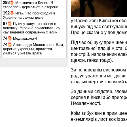
298
Москвичка в Киеве: Я
старалась держаться в стороне...
192
Итак, что происходит в
Украине на самом деле
у Василькові Київської об
87
Путину капут, он попал в
вибуху під час святкуванн
ловушку: Украина применила ноу-
Про це сказано у повідом
хау ведения современных войн
74
Медіашкола-4
Під час обшуку приміщенн
74
Александр Мнацаканян: Вам,
центральної площі міста,
дорогие украинцы, придется
учиться убивать врага
пристрій, наповнений еле
(цвяхи, гайки тощо).
За попереднім висновком 
радіус ураження міг досяг
людські жертви і значний 
За даними слідства, злов
серпня в Києві або пригор
Незалежності.
Крім вибухівки в приміщен
екземплярів листівок із з