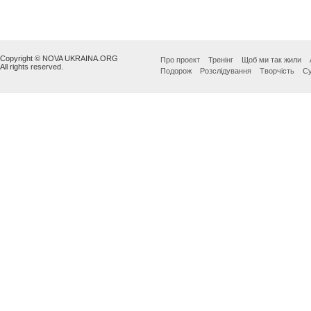
Copyright © NOVA UKRAINA.ORG
Про проект
Тренінг
Щоб ми так жили
All rights reserved.
Подорож
Розслідування
Творчість
Су