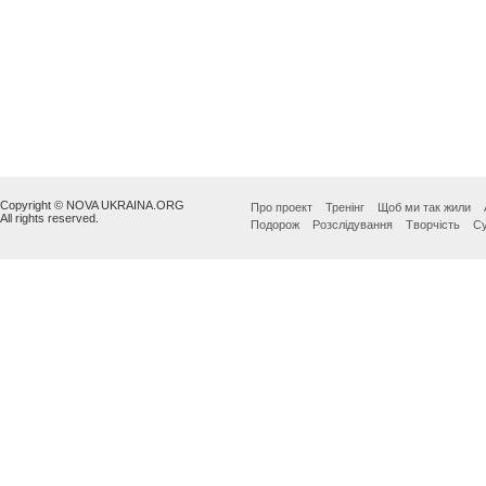
Copyright © NOVA UKRAINA.ORG
Про проект
Тренінг
Щоб ми так жили
All rights reserved.
Подорож
Розслідування
Творчість
Су