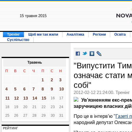
15 травня 2015
Тренінг
Щоб ми так жили
Аналітика
Регіони
Освіта
Суспільство
Травень
"Випустити Ти
П
В
С
Ч
П
С
Н
означає стати 
1
2
3
собі"
4
5
6
7
8
9
10
2012-02-12 21:24:00. Тренінг
11
12
13
14
15
16
17
Ув’язненням екс-пре
заручницею власних дій
18
19
20
21
22
23
24
25
26
27
28
29
30
31
Про це в інтерв’ю "
Газеті 
народний депутат Олекса
РЕЙТИНГ