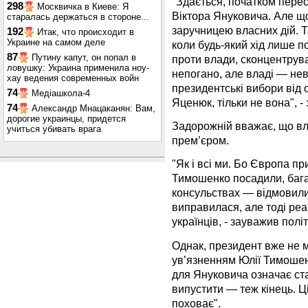
"Здається, початком перес
298
Москвичка в Киеве: Я
Віктора Януковича. Але що
старалась держаться в стороне...
заручницею власних дій. Т
192
Итак, что происходит в
Украине на самом деле
коли будь-який хід лише п
87
Путину капут, он попал в
проти влади, сконцентрува
ловушку: Украина применила ноу-
непогано, але владі — нев
хау ведения современных войн
президентські вибори від о
74
Медіашкола-4
Яценюк, тільки не вона", - 
74
Александр Мнацаканян: Вам,
дорогие украинцы, придется
Задорожній вважає, що вл
учиться убивать врага
прем’єром.
"Як і всі ми. Бо Європа пр
Тимошенко посадили, бага
консульствах — відмовили 
виправилася, але тоді реа
українців, - зауважив політ
Однак, президент вже не 
ув’язненням Юлії Тимошенко
для Януковича означає ст
випустити — теж кінець. Ці
поховає".