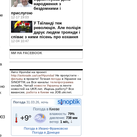
народження з
бездомними і
прислугою
не
12-17 19:03
У Таїланді теж
революція. Але поліція
дарує людям троянди і
співає з ними пісень про кохання
12-04 10:47
МИ НА FACEBOOK
а
Авто Hyundai на проекті
http://avtosale.ua/car/Hyundai/
Не пропустите -
фильмы
в прокате! Точная
погода
в Украине на
SINOPTIK.ua Все каналы:
телепрограмма
онлайн. Читай
новости Украины
в ленте
чно
новостей на UKR.net. Ищешь работу? Все
к
вакансии,
работа в Киеве
на JOB.ukr.net.
Погода
31.03.26, ночь
Погода в
Киеве
влажность:
79%
+9°
003
давление:
738 мм
ветер:
1 м/с,
Погода в Ивано-Франковске
Погода в Донецке
е