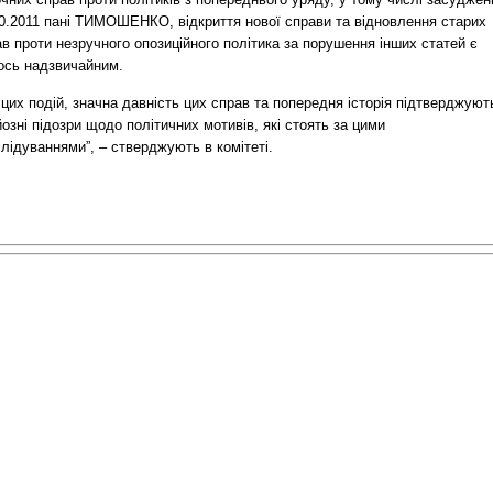
10.2011 пані ТИМОШЕНКО, відкриття нової справи та відновлення старих
в проти незручного опозиційного політика за порушення інших статей є
ось надзвичайним.
цих подій, значна давність цих справ та попередня історія підтверджуют
озні підозри щодо політичних мотивів, які стоять за цими
лідуваннями”, – стверджують в комітеті.