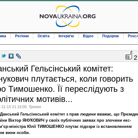
ика
Регіони
Освіта
Інтерв‘ю
Відео
Подорож
Розс
2
анський Гельсінський комітет:
нукович плутається, коли говорить
ро Тимошенко. Її переслідують з
літичних мотивів...
-11-15 21:16:00. Тренінг
Данський Гельсінкський комітет з прав людини вважає, що Президе
аїни Віктор ЯНУКОВИЧ у своїх публічних заявах про злочини екс-
м’єр-міністра Юлії ТИМОШЕНКО плутає підозри із встановленням
ом вини особи.