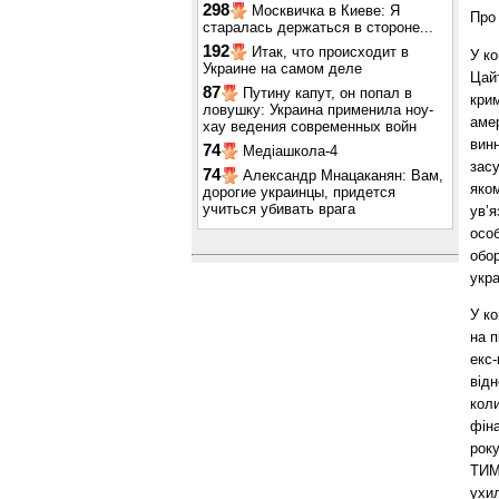
298
Москвичка в Киеве: Я
Про 
старалась держаться в стороне...
192
Итак, что происходит в
У ко
Украине на самом деле
Цай
87
Путину капут, он попал в
кри
ловушку: Украина применила ноу-
амер
хау ведения современных войн
вин
74
Медіашкола-4
засу
74
Александр Мнацаканян: Вам,
яко
дорогие украинцы, придется
учиться убивать врага
ув’
особ
обор
укра
У к
на п
екс
відн
кол
фін
року
ТИМ
ухил