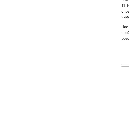
11.
спра
чим
Час 
серй
розс