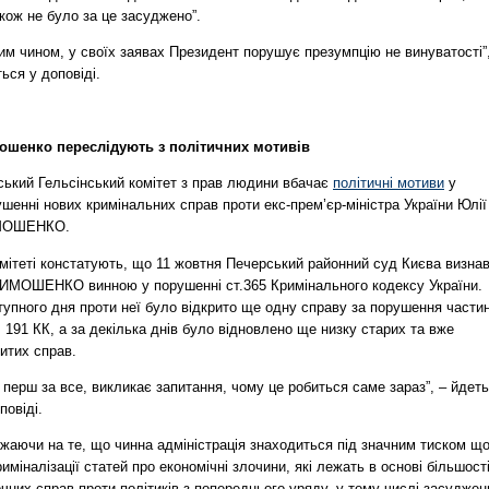
акож не було за це засуджено”.
им чином, у своїх заявах Президент порушує презумпцію не винуватості”
ься у доповіді.
ошенко переслідують з політичних мотивів
ський Гельсінський комітет з прав людини вбачає
політичні мотиви
у
шенні нових кримінальних справ проти екс-прем’єр-міністра України Юлії
МОШЕНКО.
омітеті констатують, що 11 жовтня Печерський районний суд Києва визна
ИМОШЕНКО винною у порушенні ст.365 Кримінального кодексу України.
тупного дня проти неї було відкрито ще одну справу за порушення части
. 191 КК, а за декілька днів було відновлено ще низку старих та вже
итих справ.
 перш за все, викликає запитання, чому це робиться саме зараз”, – йдет
повіді.
ажаючи на те, що чинна адміністрація знаходиться під значним тиском щ
иміналізації статей про економічні злочини, які лежать в основі більшост
чних справ проти політиків з попереднього уряду, у тому числі засуджен