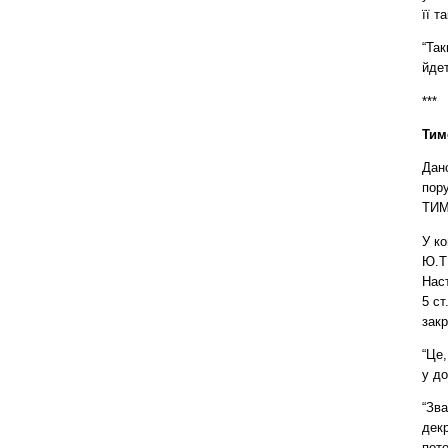
її т
“Так
йдет
***
Тим
Дан
пору
ТИ
У к
Ю.Т
Нас
5 ст
закр
“Це,
у до
“Зв
декр
пото