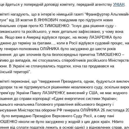
це йдеться у попередній доповіді комітету, переданій агентству
УНІАН
.
мітеті нагадують, що в інтерв’ю німецькій газеті “Франкфуртер Альгемай
тунг” від 18 жовтня В.ЯНУКОВИЧ повідомив про підґрунтя нових
мінальних справ проти Ю.ТИМОШЕНКО: “Існує два рішення суду -
иканського та російського, у яких детально зафіксовано, у чому вона
на. Якщо вже в Америці відбувся процес, на якому ЛАЗАРЕНКА було
джено до терміну за ґратами..., коли в Росії відбувся судовий процес, на
му генерал-полковника ОЛІЙНИКА було засуджено до шести років
язнення: до цих злочинів була безпосередньо причетна ТИМОШЕНКО –
ливо до випадків, які стосувались співробітників російського Міністерств
они. В Україні не сплачувались податки, хоча газ продавався на
їнській території”.
омітеті переконані, що “твердження Президента, однак, будуються виклю
ідозрах та не підтримуються рішеннями незалежного суду, оскільки виро
-прем’єру України Павлу ЛАЗАРЕНКУ, винесений у США, не має жодного
ошення до справи корпорації «Єдині енергетичні системи України»;
ишнього начальника Головного управління військового бюджету і
ансування Міністерства оборони РФ генерала ОЛІЙНИКА 26 листопада 2
 було виправдано Президією Верховного Суду Росії, а саму пані
ОШЕНКО ніколи не було засуджено у жодній з цих двох країн. Нібито
яння від сплати податків лежить в основі однієї з відновлених справ, ал