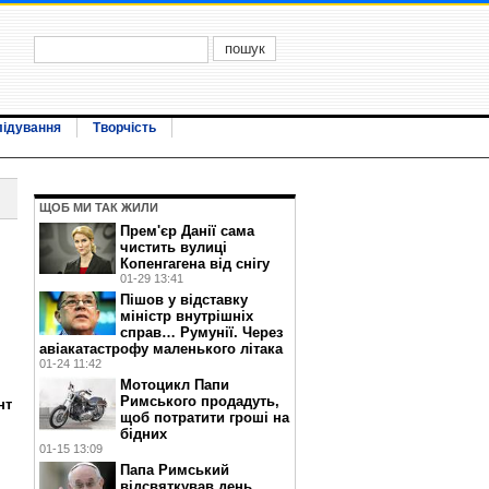
лідування
Творчість
ЩОБ МИ ТАК ЖИЛИ
Прем'єр Данії сама
чистить вулиці
Копенгагена від снігу
01-29 13:41
Пішов у відставку
міністр внутрішніх
справ… Румунії. Через
авіакатастрофу маленького літака
01-24 11:42
Мотоцикл Папи
Римського продадуть,
нт
щоб потратити гроші на
бідних
01-15 13:09
Папа Римський
відсвяткував день