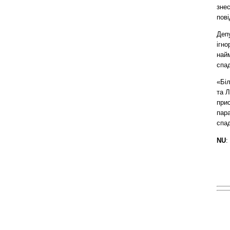
знес
пов
Депу
ігно
найм
спа
«Біл
та 
прис
пара
спад
NU
: