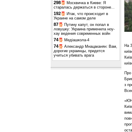
298
Москвичка в Киеве: Я
старалась держаться в стороне...
192
Итак, что происходит в
Украине на самом деле
87
Путину капут, он попал в
ловушку: Украина применила ноу-
хау ведения современных войн
74
Медіашкола-4
На 
74
Александр Мнацаканян: Вам,
дорогие украинцы, придется
київ
учиться убивать врага
Київ
київ
Про 
Бри
з пр
Все
«ЮН
Київ
вим
повн
проп
оста