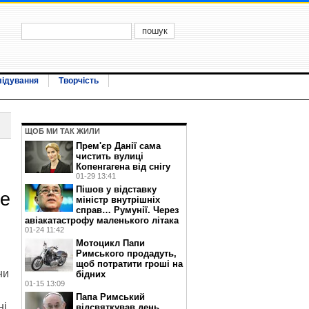
лідування
Творчість
ЩОБ МИ ТАК ЖИЛИ
Прем'єр Данії сама
чистить вулиці
Копенгагена від снігу
01-29 13:41
Пішов у відставку
не
міністр внутрішніх
справ… Румунії. Через
авіакатастрофу маленького літака
01-24 11:42
Мотоцикл Папи
Римського продадуть,
щоб потратити гроші на
ни
бідних
01-15 13:09
Папа Римський
ні
відсвяткував день