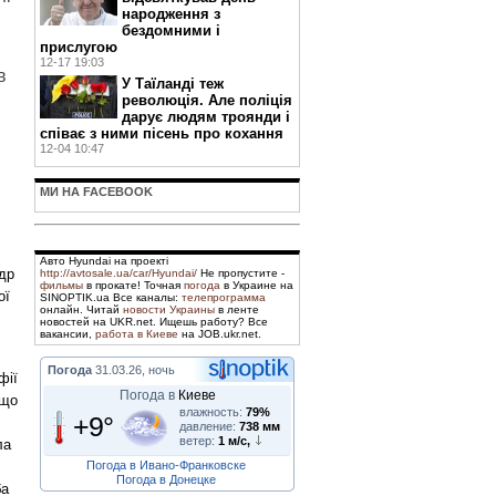
народження з
бездомними і
прислугою
12-17 19:03
в
У Таїланді теж
революція. Але поліція
дарує людям троянди і
співає з ними пісень про кохання
12-04 10:47
МИ НА FACEBOOK
Авто Hyundai на проекті
ндр
http://avtosale.ua/car/Hyundai/
Не пропустите -
фильмы
в прокате! Точная
погода
в Украине на
ої
SINOPTIK.ua Все каналы:
телепрограмма
онлайн. Читай
новости Украины
в ленте
новостей на UKR.net. Ищешь работу? Все
вакансии,
работа в Киеве
на JOB.ukr.net.
Погода
31.03.26, ночь
фії
Погода в
Киеве
 що
влажность:
79%
+9°
давление:
738 мм
ветер:
1 м/с,
ла
Погода в Ивано-Франковске
Погода в Донецке
ба