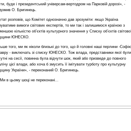
ти, буде і президентський універсам-вертодром на Парковій дорозі», -
ідомив О. Бригинець.
тат розповів, що Комітет однозначно дав зрозуміти: якщо Україна
руватиме вимоги світових експертів, то ми так і залишимося країною з
еншою кількістю об’єктів культурного значення у Списку об’єктів світово
дщини ЮНЕСКО.
ьше того, ми як ніколи близькі до того, що й головні наші перлини -Софі
Лавру - виключать зі списку ЮНЕСКО. Тож влада, представники якої бул
утні на сесії, повинна була відчути шок, який або призведе до повного
лічу цієї влади, або хоча б змусить її імітувати турботу про культурну
щину України», - переконаний О. Бригинець.
 Ми в цьому шоці не переконані...