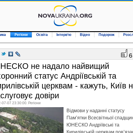
ика
Регіони
Освіта
Інтерв‘ю
Відео
Подорож
Розс
6
НЕСКО не надало найвищий
хоронний статус Андріївській та
рилівській церквам - кажуть, Київ 
аслуговує довіри
-07-07 23:30:00. Регіони
Відмови у наданні статусу
Пам’ятки Всесвітньої спадщи
ЮНЕСКО Андріївські та
Кирилівській церквам пов’яза