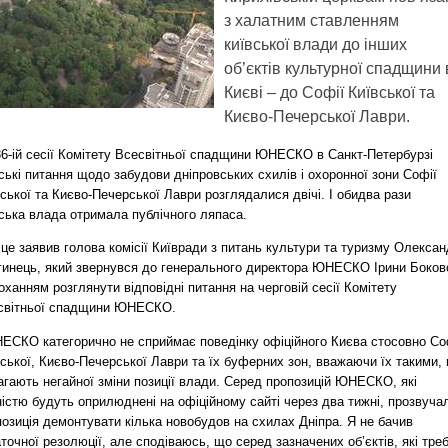
з халатним ставленням
київської влади до інших
об’єктів культурної спадщини 
Києві – до Софії Київської та
Києво-Печерської Лаври.
36-ій сесії Комітету Всесвітньої спадщини ЮНЕСКО в Санкт-Петербурзі
ські питання щодо забудови дніпровських схилів і охоронної зони Софії
ської та Києво-Печерської Лаври розглядалися двічі. І обидва рази
ська влада отримала публічного ляпаса.
це заявив голова комісії Київради з питань культури та туризму Олекса
гинець, який звернувся до генерального директора ЮНЕСКО Ірини Боков
оханням розглянути відповідні питання на черговій сесії Комітету
світньої спадщини ЮНЕСКО.
ЕСКО категорично не сприймає поведінку офіційного Києва стосовно Со
ської, Києво-Печерської Лаври та їх буферних зон, вважаючи їх такими,
агають негайної зміни позиції влади. Серед пропозицій ЮНЕСКО, які
істю будуть оприлюднені на офіційному сайті через два тижні, прозвуча
озиція демонтувати кілька новобудов на схилах Дніпра. Я не бачив
точної резолюції, але сподіваюсь, що серед зазначених об’єктів, які тре