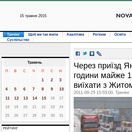
15 травня 2015
Тренінг
Щоб ми так жили
Аналітика
Регіони
Освіта
Суспільство
Травень
Через приїзд Я
П
В
С
Ч
П
С
Н
години майже 1
1
2
3
виїхати з Житом
4
5
6
7
8
9
10
2011-08-29 15:59:00. Тренінг
11
12
13
14
15
16
17
18
19
20
21
22
23
24
25
26
27
28
29
30
31
РЕЙТИНГ