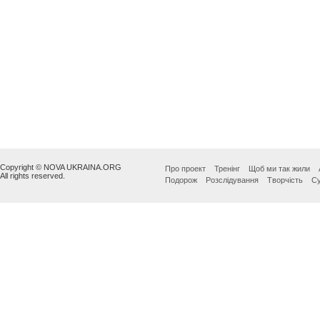
Copyright © NOVA UKRAINA.ORG
Про проект
Тренінг
Щоб ми так жили
All rights reserved.
Подорож
Розслідування
Творчість
Су