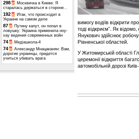
298
Москвичка в Киеве: Я
старалась держаться в стороне...
192
Итак, что происходит в
Украине на самом деле
вимогу водіїв відкрити про
87
Путину капут, он попал в
тоді відкриєм". Як відомо,
ловушку: Украина применила ноу-
Янукович здійснює робочу
хау ведения современных войн
Рівненської областей.
74
Медіашкола-4
74
Александр Мнацаканян: Вам,
У Житомирській області Г
дорогие украинцы, придется
учиться убивать врага
церемонії відкриття багат
автомобільній дорозі Київ