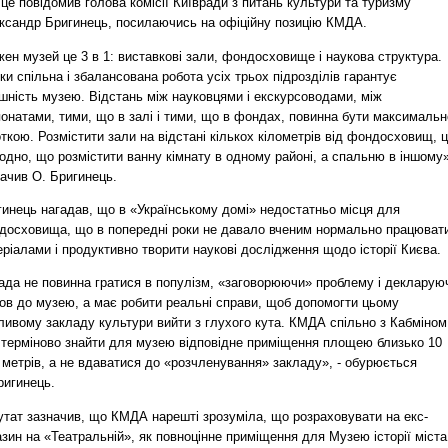
це повідомив голова комісії Київради з питань культури та туризму
ксандр Бригинець, посилаючись на офіційну позицію КМДА.
ен музей це 3 в 1: виставкові зали, фондосховище і наукова структура.
ки спільна і збалансована робота усіх трьох підрозділів гарантує
шність музею. Відстань між науковцями і екскурсоводами, між
онатами, тими, що в залі і тими, що в фондах, повинна бути максимальн
ткою. Розмістити зали на відстані кількох кілометрів від фондосховищ, 
одно, що розмістити ванну кімнату в одному районі, а спальню в іншому»
ачив О. Бригинець.
гинець нагадав, що в «Українському домі» недостатньо місця для
досховища, що в попередні роки не давало вченим нормально працювати
ріалами і продуктивно творити наукові дослідження щодо історії Києва.
ада не повинна гратися в популізм, «заговорюючи» проблему і декларую
ов до музею, а має робити реальні справи, щоб допомогти цьому
ливому закладу культури вийти з глухого кута. КМДА спільно з Кабміном
 терміново знайти для музею відповідне приміщення площею близько 10
 метрів, а не вдаватися до «розчленування» закладу», - обурюється
ригинець.
утат зазначив, що КМДА нарешті зрозуміла, що розраховувати на екс-
зин на «Театральній», як повноцінне приміщення для Музею історії міста