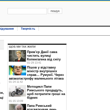
лідування
Творчість
ЩОБ МИ ТАК ЖИЛИ
Прем'єр Данії сама
чистить вулиці
Копенгагена від снігу
01-29 13:41
Пішов у відставку
міністр внутрішніх
справ… Румунії. Через
авіакатастрофу маленького літака
01-24 11:42
о
Мотоцикл Папи
Римського продадуть,
ок,
щоб потратити гроші на
аці
бідних
01-15 13:09
Папа Римський
відсвяткував день