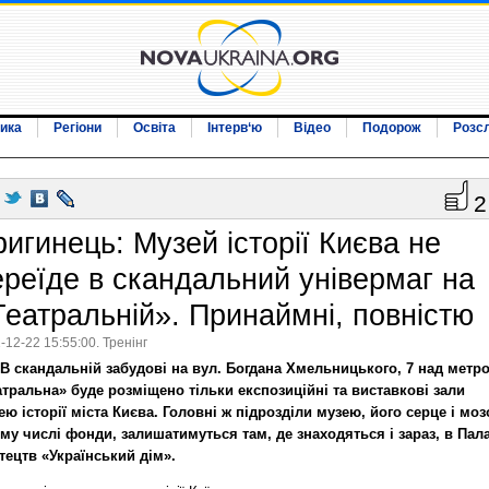
ика
Регіони
Освіта
Інтерв‘ю
Відео
Подорож
Розс
2
ригинець: Музей історії Києва не
ереїде в скандальний універмаг на
Театральній». Принаймні, повністю
-12-22 15:55:00. Тренінг
В скандальній забудові на вул. Богдана Хмельницького, 7 над метр
атральна» буде розміщено тільки експозиційні та виставкові зали
ею історії міста Києва. Головні ж підрозділи музею, його серце і моз
ому числі фонди, залишатимуться там, де знаходяться і зараз, в Пал
тецтв «Український дім».