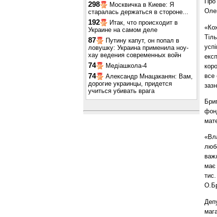
Про 
298
Москвичка в Киеве: Я
Оле
старалась держаться в стороне...
192
Итак, что происходит в
«Кож
Украине на самом деле
Тіль
87
Путину капут, он попал в
успі
ловушку: Украина применила ноу-
хау ведения современных войн
експ
74
Медіашкола-4
коро
все 
74
Александр Мнацаканян: Вам,
дорогие украинцы, придется
зазн
учиться убивать врага
Бри
фон
мате
«Вл
люб
важ
має
тис.
О.Б
Деп
мага