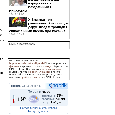
народження з
бездомними і
прислугою
12-17 19:03
У Таїланді теж
революція. Але поліція
дарує людям троянди і
о
співає з ними пісень про кохання
12-04 10:47
це
, -
МИ НА FACEBOOK
 з
Авто Hyundai на проекті
http://avtosale.ua/car/Hyundai/
Не пропустите -
фильмы
в прокате! Точная
погода
в Украине на
SINOPTIK.ua Все каналы:
телепрограмма
онлайн. Читай
новости Украины
в ленте
чи
новостей на UKR.net. Ищешь работу? Все
вакансии,
работа в Киеве
на JOB.ukr.net.
Погода
31.03.26, ночь
Погода в
Киеве
влажность:
79%
+9°
давление:
738 мм
ветер:
1 м/с,
Погода в Ивано-Франковске
Погода в Донецке