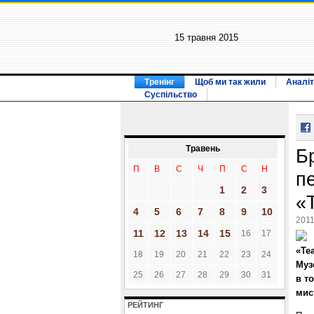
15 травня 2015
Тренінг
Щоб ми так жили
Аналіт
Суспільство
Травень
Б
П
В
С
Ч
П
С
Н
п
1
2
3
«
4
5
6
7
8
9
10
2011
11
12
13
14
15
16
17
«Те
18
19
20
21
22
23
24
Муз
25
26
27
28
29
30
31
в т
мис
РЕЙТИНГ