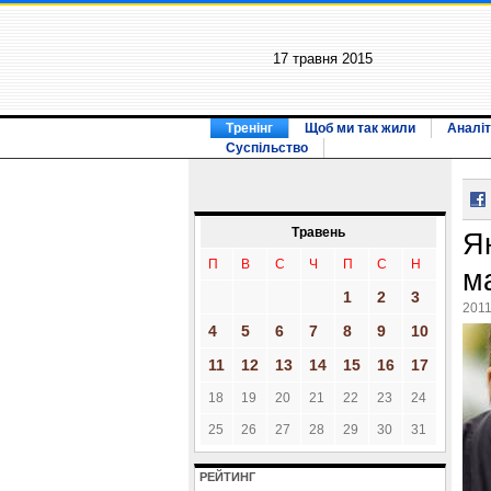
17 травня 2015
Тренінг
Щоб ми так жили
Аналіт
Суспільство
Травень
Я
П
В
С
Ч
П
С
Н
м
1
2
3
2011
4
5
6
7
8
9
10
11
12
13
14
15
16
17
18
19
20
21
22
23
24
25
26
27
28
29
30
31
РЕЙТИНГ