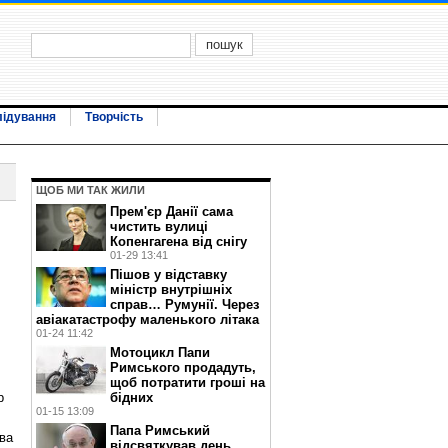
лідування
Творчість
ЩОБ МИ ТАК ЖИЛИ
Прем'єр Данії сама
чистить вулиці
Копенгагена від снігу
01-29 13:41
Пішов у відставку
міністр внутрішніх
справ… Румунії. Через
авіакатастрофу маленького літака
01-24 11:42
Мотоцикл Папи
Римського продадуть,
щоб потратити гроші на
бідних
р
01-15 13:09
Папа Римський
тва
відсвяткував день