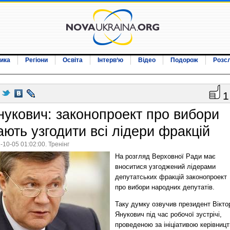
ика
Регіони
Освіта
Інтерв‘ю
Відео
Подорож
Розс
1
нукович: законопроект про вибори
ають узгодити всі лідери фракцій
-10-05 01:02:00. Тренінг
На розгляд Верховної Ради має
вноситися узгоджений лідерами
депутатських фракцій законопроект
про вибори народних депутатів.
Таку думку озвучив президент Вікто
Янукович під час робочої зустрічі,
проведеною за ініціативою керівниц