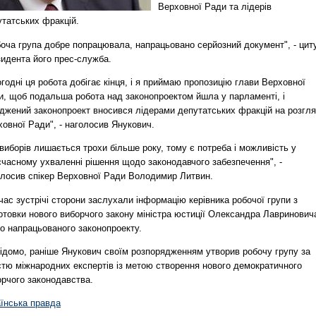
Верховної Ради та лідерів
утатських фракцій.
боча група добре попрацювала, напрацьовано серйозний документ", - цит
зидента його прес-служба.
годні ця робота добігає кінця, і я приймаю пропозицію глави Верховної
и, щоб подальша робота над законопроектом йшла у парламенті, і
оджений законопроект вносився лідерами депутатських фракцій на розгл
овної Ради", - наголосив Янукович.
виборів лишається трохи більше року, тому є потреба і можливість у
єчасному ухваленні рішення щодо законодавчого забезпечення", -
олосив спікер Верховної Ради Володимир Литвин.
час зустрічі сторони заслухали інформацію керівника робочої групи з
отовки нового виборчого закону міністра юстиції Олександра Лавринович
о напрацьованого законопроекту.
відомо, раніше Янукович своїм розпорядженням утворив робочу групу за
стю міжнародних експертів із метою створення нового демократичного
орчого законодавства.
аїнська правда