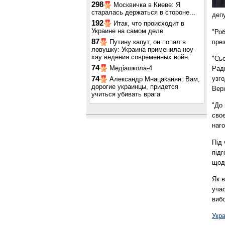
298
Москвичка в Киеве: Я
старалась держаться в стороне...
деп
192
Итак, что происходит в
Украине на самом деле
"Ро
87
пре
Путину капут, он попал в
ловушку: Украина применила ноу-
хау ведения современных войн
"Сьо
74
Медіашкола-4
Рад
узг
74
Александр Мнацаканян: Вам,
дорогие украинцы, придется
Верх
учиться убивать врага
"До 
сво
наг
Під 
підг
щод
Як 
уча
виб
Укр