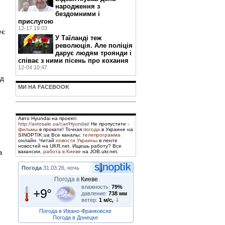
народження з
бездомними і
прислугою
12-17 19:03
ує
У Таїланді теж
революція. Але поліція
дарує людям троянди і
співає з ними пісень про кохання
12-04 10:47
яд
МИ НА FACEBOOK
Авто Hyundai на проекті
http://avtosale.ua/car/Hyundai/
Не пропустите -
фильмы
в прокате! Точная
погода
в Украине на
SINOPTIK.ua Все каналы:
телепрограмма
онлайн. Читай
новости Украины
в ленте
новостей на UKR.net. Ищешь работу? Все
а
вакансии,
работа в Киеве
на JOB.ukr.net.
Погода
31.03.26, ночь
Погода в
Киеве
влажность:
79%
+9°
давление:
738 мм
ветер:
1 м/с,
Погода в Ивано-Франковске
Погода в Донецке