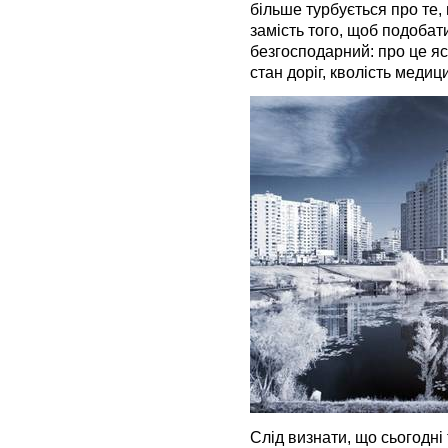
більше турбується про те,
замість того, щоб подобати
безгосподарний: про це яс
стан доріг, кволість меди
Слід визнати, що сьогодні 