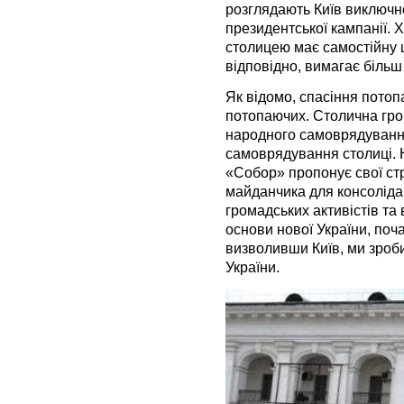
розглядають Київ виключн
президентської кампанії. 
столицею має самостійну ці
відповідно, вимагає більш
Як відомо, спасіння пото
потопаючих. Столична гро
народного самоврядування
самоврядування столиці. 
«Собор» пропонує свої стр
майданчика для консолідац
громадських активістів та 
основи нової України, поч
визволивши Київ, ми зроб
України.