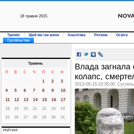
18 травня 2015
Тренінг
Щоб ми так жили
Аналітика
Регіони
Освіта
Суспільство
Травень
Влада загнала 
П
В
С
Ч
П
С
Н
колапс, смерте
1
2
3
2013-05-15 22:35:00. Суспіл
4
5
6
7
8
9
10
11
12
13
14
15
16
17
18
19
20
21
22
23
24
25
26
27
28
29
30
31
РЕЙТИНГ