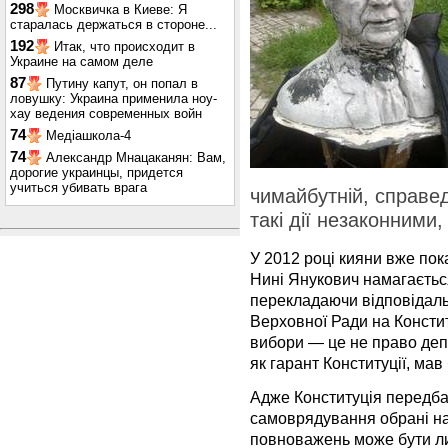
298
Москвичка в Киеве: Я
старалась держаться в стороне...
192
Итак, что происходит в
Украине на самом деле
87
Путину капут, он попал в
ловушку: Украина применила ноу-
хау ведения современных войн
74
Медіашкола-4
74
Александр Мнацаканян: Вам,
дорогие украинцы, придется
учиться убивать врага
чимайбутній, справе
такі дії незаконними
У 2012 році кияни вже пока
Нині Янукович намагається
перекладаючи відповідаль
Верховної Ради на Констит
вибори — це не право депут
як гарант Конституції, мав
Адже Конституція передба
самоврядування обрані на 
повноважень може бути ли