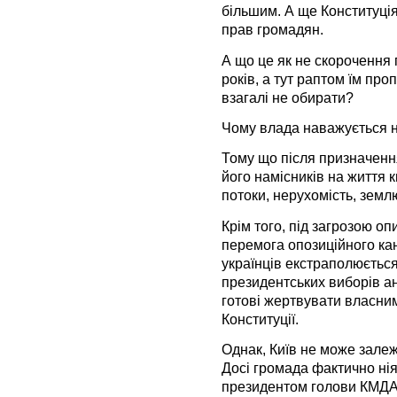
більшим. А ще Конституці
прав громадян.
А що це як не скорочення
років, а тут раптом їм про
взагалі не обирати?
Чому влада наважується н
Тому що після призначення
його намісників на життя 
потоки, нерухомість, зем
Крім того, під загрозою о
перемога опозиційного кан
українців екстраполюється
президентських виборів ан
готові жертвувати власни
Конституції.
Однак, Київ не може залеж
Досі громада фактично нія
президентом голови КМДА.