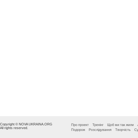
Copyright © NOVA UKRAINA.ORG
Про проект
Тренінг
Щоб ми так жили
All rights reserved.
Подорож
Розслідування
Творчість
Су