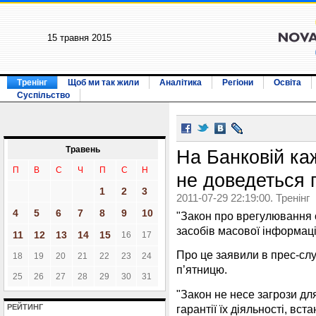
15 травня 2015
Тренінг
Щоб ми так жили
Аналітика
Регіони
Освіта
Суспільство
Травень
На Банковій ка
П
В
С
Ч
П
С
Н
не доведеться 
1
2
3
2011-07-29 22:19:00. Тренінг
4
5
6
7
8
9
10
"Закон про врегулювання с
засобів масової інформаці
11
12
13
14
15
16
17
Про це заявили в прес-слу
18
19
20
21
22
23
24
п’ятницю.
25
26
27
28
29
30
31
"Закон не несе загрози для
гарантії їх діяльності, вс
РЕЙТИНГ