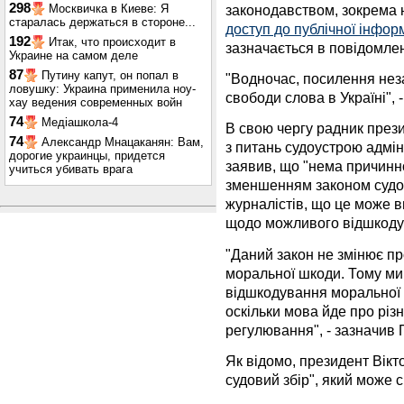
298
законодавством, зокрема
Москвичка в Киеве: Я
старалась держаться в стороне...
доступ до публічної інфор
192
Итак, что происходит в
зазначається в повідомлен
Украине на самом деле
87
Путину капут, он попал в
"Водночас, посилення неза
ловушку: Украина применила ноу-
свободи слова в Україні", -
хау ведения современных войн
74
Медіашкола-4
В свою чергу радник прези
74
Александр Мнацаканян: Вам,
з питань судоустрою адмін
дорогие украинцы, придется
заявив, що "нема причинно
учиться убивать врага
зменшенням законом судо
журналістів, що це може 
щодо можливого відшкоду
"Даний закон не змінює п
моральної шкоди. Тому ми 
відшкодування моральної 
оскільки мова йде про різ
регулювання", - зазначив 
Як відомо, президент Вікт
судовий збір", який може 