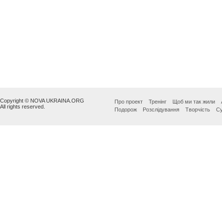
Copyright © NOVA UKRAINA.ORG
Про проект
Тренінг
Щоб ми так жили
All rights reserved.
Подорож
Розслідування
Творчість
Су