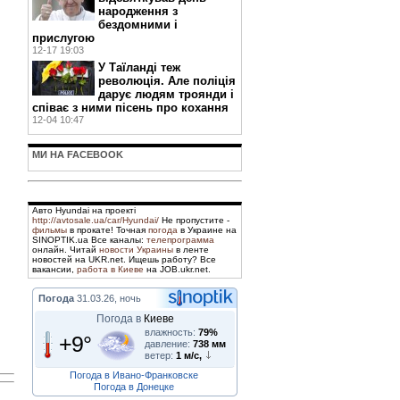
народження з
бездомними і
прислугою
12-17 19:03
У Таїланді теж
революція. Але поліція
дарує людям троянди і
співає з ними пісень про кохання
12-04 10:47
МИ НА FACEBOOK
Авто Hyundai на проекті
http://avtosale.ua/car/Hyundai/
Не пропустите -
фильмы
в прокате! Точная
погода
в Украине на
SINOPTIK.ua Все каналы:
телепрограмма
онлайн. Читай
новости Украины
в ленте
новостей на UKR.net. Ищешь работу? Все
вакансии,
работа в Киеве
на JOB.ukr.net.
Погода
31.03.26, ночь
Погода в
Киеве
влажность:
79%
+9°
давление:
738 мм
ветер:
1 м/с,
Погода в Ивано-Франковске
Погода в Донецке