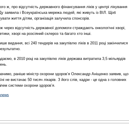
ого ж, про відсутність державного фінансування ліків у центрі лікування
у заявила і Всеукраїнська мережа людей, які живуть із ВІЛ. Щоб
увати життя дітям, організація залучила спонсорів.
ж через відсутність державної допомоги страждають онкологічні хворі,
етики, хворі на розсіяний склероз та багато хто інші.
ише видання, всі 240 тендерів на закупівлю ліків в 2011 році закінчилися
результатно.
даємо, в 2010 році на закупівлю ліків держава витратила 3,5 мільярдів
ень.
начимо, раніше міністр охорони здоров’я Олександр Аніщенко заявив, що
їні не вистачає 50 тисяч лікарів. З його слів, кадри - це одна з головних
блем системи охорони здоров’я.
anews