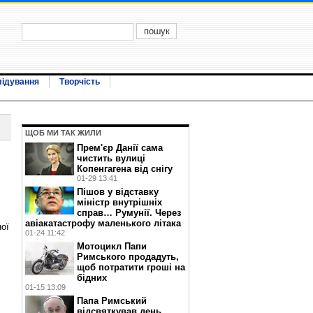
лідування
Творчість
ЩОБ МИ ТАК ЖИЛИ
Прем'єр Данії сама
чистить вулиці
Копенгагена від снігу
01-29 13:41
Пішов у відставку
міністр внутрішніх
справ… Румунії. Через
авіакатастрофу маленького літака
ної
01-24 11:42
Мотоцикл Папи
Римського продадуть,
щоб потратити гроші на
бідних
01-15 13:09
Папа Римський
відсвяткував день