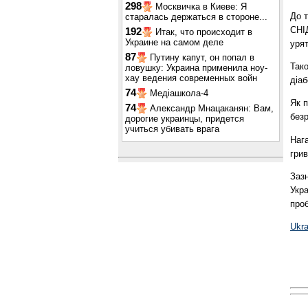
298
Москвичка в Киеве: Я
До т
старалась держаться в стороне...
СНІД
192
Итак, что происходит в
Украине на самом деле
урят
87
Путину капут, он попал в
Тако
ловушку: Украина применила ноу-
хау ведения современных войн
діаб
74
Медіашкола-4
Як п
74
Александр Мнацаканян: Вам,
без
дорогие украинцы, придется
учиться убивать врага
Нага
грив
Заз
Укра
про
Ukr