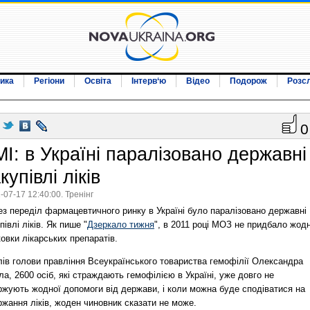
ика
Регіони
Освіта
Інтерв‘ю
Відео
Подорож
Розс
0
МІ: в Україні паралізовано державні
купівлі ліків
-07-17 12:40:00. Тренінг
ез переділ фармацевтичного ринку в Україні було паралізовано державні
півлі ліків. Як пише "
Дзеркало тижня
", в 2011 році МОЗ не придбало жод
овки лікарських препаратів.
лів голови правління Всеукраїнського товариства гемофілії Олександра
а, 2600 осіб, які страждають гемофілією в Україні, уже довго не
ржують жодної допомоги від держави, і коли можна буде сподіватися на
жання ліків, жоден чиновник сказати не може.