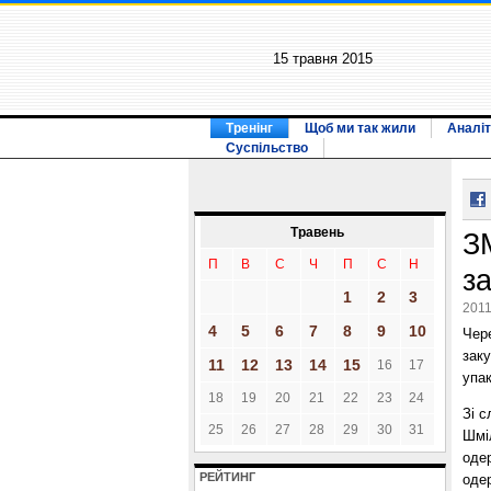
15 травня 2015
Тренінг
Щоб ми так жили
Аналіт
Суспільство
Травень
З
П
В
С
Ч
П
С
Н
за
1
2
3
2011
4
5
6
7
8
9
10
Чер
заку
11
12
13
14
15
16
17
упак
18
19
20
21
22
23
24
Зі с
25
26
27
28
29
30
31
Шміл
оде
РЕЙТИНГ
одер