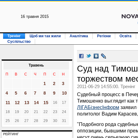
16 травня 2015
Тренінг
Щоб ми так жили
Аналітика
Регіони
Освіта
Суспільство
Травень
Суд над Тимош
П
В
С
Ч
П
С
Н
торжеством ме
1
2
3
2011-06-29 14:55:00. Тренінг
4
5
6
7
8
9
10
Судебный процесс в Пече
Тимошенко выглядит как т
11
12
13
14
15
16
17
ЛІГАБізнесІнформ
заявил 
18
19
20
21
22
23
24
политолог Вадим Карасев,
25
26
27
28
29
30
31
"Подобного рода судебны
оппозиции, бывшими прем
РЕЙТИНГ
несут очень серьезную си