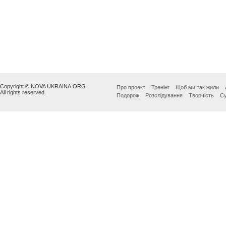
Copyright © NOVA UKRAINA.ORG
Про проект
Тренінг
Щоб ми так жили
All rights reserved.
Подорож
Розслідування
Творчість
Су