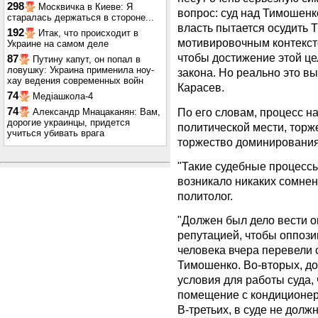
298
Москвичка в Киеве: Я
вопрос: суд над Тимошенко
старалась держаться в стороне...
власть пытается осудить Т
192
Итак, что происходит в
мотивировочным контекст
Украине на самом деле
чтобы достижение этой ц
87
Путину капут, он попал в
ловушку: Украина применила ноу-
закона. Но реально это вы
хау ведения современных войн
Карасев.
74
Медіашкола-4
По его словам, процесс н
74
Александр Мнацаканян: Вам,
дорогие украинцы, придется
политической мести, торж
учиться убивать врага
торжество доминирования
"Такие судебные процессы
возникало никаких сомнени
политолог.
"Должен был дело вести о
репутацией, чтобы оппозиц
человека вчера перевели 
Тимошенко. Во-вторых, д
условия для работы суда,
помещение с кондиционера
В-третьих, в суде не долж