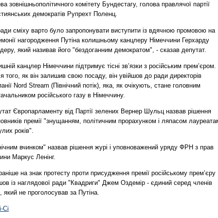
ва зовнішньополітичного комітету Бундестагу, голова правлячої партії
стиянських демократів Рупрехт Поленц.
ради сміху варто було запропонувати виступити із вдячною промовою на
емонії нагородження Путіна колишньому канцлеру Німеччини Герхарду
еру, який називав його "бездоганним демократом", - сказав депутат.
шній канцлер Німеччини підтримує тісні зв’язки з російським прем’єром.
я того, як він залишив свою посаду, він увійшов до ради директорів
анії Nord Stream (Північний потік), яка, як очікують, стане головним
ачальником російського газу в Німеччину.
утат Європарламенту від Партії зелених Вернер Шульц назвав рішення
новників премії "знущанням, політичним прорахунком і ляпасом лауреата
лих років".
нічним вчинком" назвав рішення журі і уповноважений уряду ФРН з прав
ини Маркус Ленінг.
раніше на знак протесту проти присудження премії російському прем’єру
шов із наглядової ради "Квадриги" Джем Оздемір - єдиний серед членів
, який не проголосував за Путіна.
і-Сі