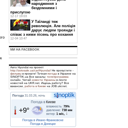
народження з
бездомними і
прислугою
12-17 19:03
У Таїланді теж
революція. Але поліція
дарує людям троянди і
співає з ними пісень про кохання
ого
12-04 10:47
МИ НА FACEBOOK
я
Авто Hyundai на проекті
http://avtosale.ua/car/Hyundai/
Не пропустите -
фильмы
в прокате! Точная
погода
в Украине на
SINOPTIK.ua Все каналы:
телепрограмма
онлайн. Читай
новости Украины
в ленте
новостей на UKR.net. Ищешь работу? Все
вакансии,
работа в Киеве
на JOB.ukr.net.
Погода
31.03.26, ночь
Погода в
Киеве
влажность:
79%
+9°
давление:
738 мм
ветер:
1 м/с,
Погода в Ивано-Франковске
Погода в Донецке