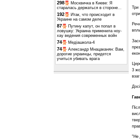
298
Москвичка в Киеве: Я
Три 
старалась держаться в стороне...
отр
192
Итак, что происходит в
Украине на самом деле
Речн
87
Путину капут, он попал в
впли
ловушку: Украина применила ноу-
хау ведения современных войн
Зас
74
Медіашкола-4
пре
74
Александр Мнацаканян: Вам,
екон
дорогие украинцы, придется
учиться убивать врага
Цер
3 жо
взаг
Досі
Гав
Післ
висл
тве
прав
"Не 