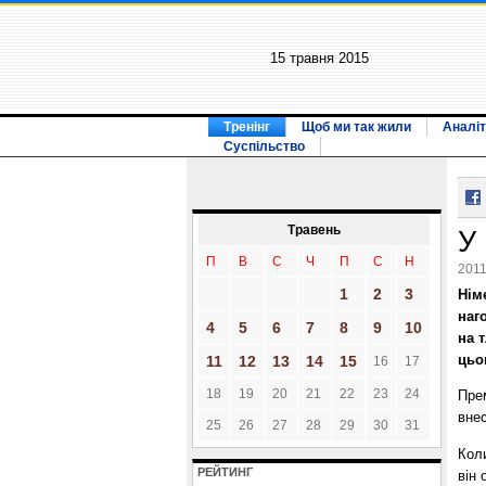
15 травня 2015
Тренінг
Щоб ми так жили
Аналіт
Суспільство
Травень
У
П
В
С
Ч
П
С
Н
2011
1
2
3
Нім
наг
4
5
6
7
8
9
10
на 
цьо
11
12
13
14
15
16
17
18
19
20
21
22
23
24
Пре
внес
25
26
27
28
29
30
31
Кол
РЕЙТИНГ
він 