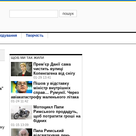
лідування
Творчість
ЩОБ МИ ТАК ЖИЛИ
Прем'єр Данії сама
чистить вулиці
Копенгагена від снігу
01-29 13:41
Пішов у відставку
міністр внутрішніх
а"
справ… Румунії. Через
авіакатастрофу маленького літака
01-24 11:42
Мотоцикл Папи
Римського продадуть,
щоб потратити гроші на
бідних
01-15 13:09
яку
Папа Римський
відсвяткував день