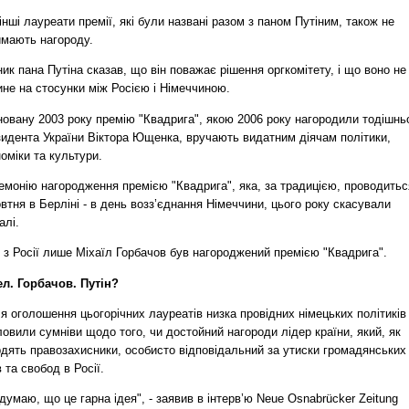
інші лауреати премії, які були названі разом з паном Путіним, також не
имають нагороду.
ик пана Путіна сказав, що він поважає рішення оргкомітету, і що воно не
не на стосунки між Росією і Німеччиною.
новану 2003 року премію "Квадрига", якою 2006 року нагородили тодішнь
зидента України Віктора Ющенка, вручають видатним діячам політики,
оміки та культури.
емонію нагородження премією "Квадрига", яка, за традицією, проводитьс
втня в Берліні - в день возз’єднання Німеччини, цього року скасували
алі.
 з Росії лише Міхаїл Горбачов був нагороджений премією "Квадрига".
ел. Горбачов. Путін?
я оголошення цьогорічних лауреатів низка провідних німецьких політиків
овили сумніви щодо того, чи достойний нагороди лідер країни, який, як
рдять правозахисники, особисто відповідальний за утиски громадянських
 та свобод в Росії.
думаю, що це гарна ідея", - заявив в інтерв’ю Neue Osnabrücker Zeitung