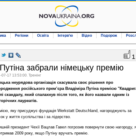
ика
Регіони
Освіта
Інтерв‘ю
Відео
Подорож
Розс
1
 Путіна забрали німецьку премію
-07-17 13:53:00. Тренінг
ецька неурядова організація скасувала своє рішення про
ородження російського прем’єра Владіміра Путіна премією "Квадриг
тлі скандалу, який спалахнув після того, як його назвали одним із
горічних лауреатів.
мією, яку присуджує фундація Werkstatt Deutschland, нагороджують за
ок у життя суспільства і за лідерство.
ишній президент Чехії Вацлав Гавел погрозив повернути свою нагороду, 
отримав 2009 року, якщо Путіну вручать премію.