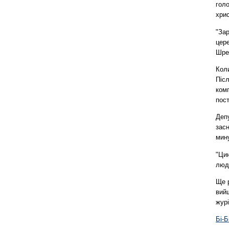
голо
хри
"За
цер
Шред
Коли
Післ
комп
пост
Деп
зас
мину
"Ци
люд
Ще 
вий
журі
Бі-Б