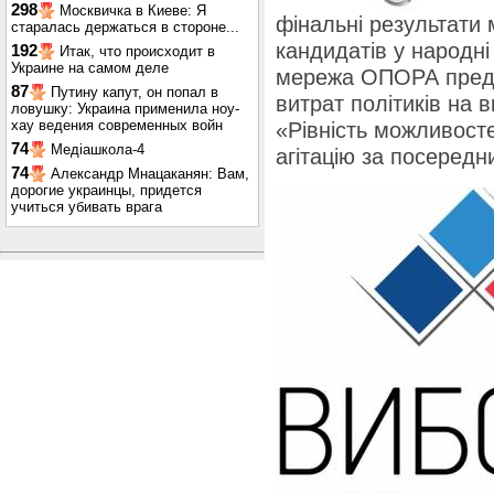
298
Москвичка в Киеве: Я
фінальні результати 
старалась держаться в стороне...
кандидатів у народн
192
Итак, что происходит в
Украине на самом деле
мережа ОПОРА предс
87
Путину капут, он попал в
витрат політиків на 
ловушку: Украина применила ноу-
хау ведения современных войн
«Рівність можливосте
74
Медіашкола-4
агітацію за посеред
74
Александр Мнацаканян: Вам,
дорогие украинцы, придется
учиться убивать врага