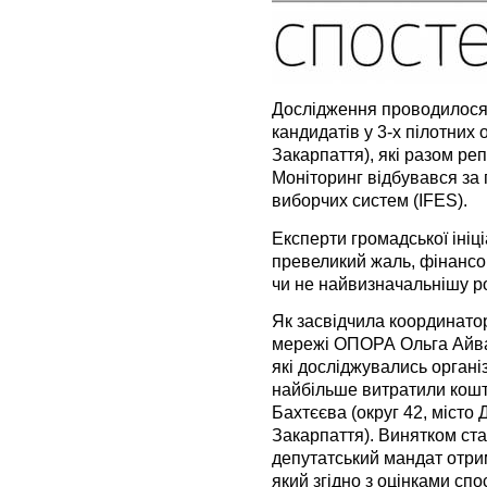
Дослідження проводилося 
кандидатів у 3-х пілотних о
Закарпаття), які разом ре
Моніторинг відбувався за
виборчих систем (IFES).
Експерти громадської ініц
превеликий жаль, фінансо
чи не найвизначальнішу ро
Як засвідчила координато
мережі ОПОРА Ольга Айваз
які досліджувались організ
найбільше витратили кошт
Бахтєєва (округ 42, місто 
Закарпаття). Винятком ста
депутатський мандат отри
який згідно з оцінками спо