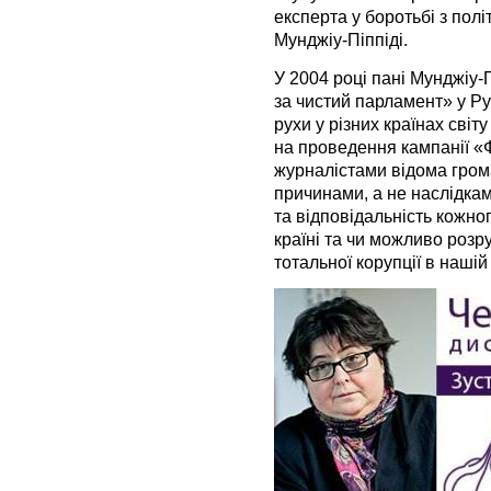
експерта у боротьбі з пол
Мунджіу-Піппіді.
У 2004 році пані Мунджіу-
за чистий парламент» у Ру
рухи у різних країнах сві
на проведення кампанії «Фі
журналістами відома грома
причинами, а не наслідкам
та відповідальність кожно
країні та чи можливо розр
тотальної корупції в нашій