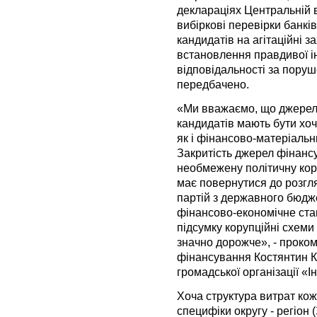
деклараціях Центральній ви
вибіркові перевірки банкі
кандидатів на агітаційні 
встановлення правдивої ін
відповідальності за пору
передбачено.
«Ми вважаємо, що джерел
кандидатів мають бути хоч
як і фінансово-матеріальни
Закритість джерел фінанс
необмежену політичну ко
має повернутися до розгл
партій з державного бюдже
фінансово-економічне ста
підсумку корупційні схеми
значно дорожче», - проко
фінансування Костянтин К
громадської організації «І
Хоча структура витрат кож
специфіки округу - регіон (