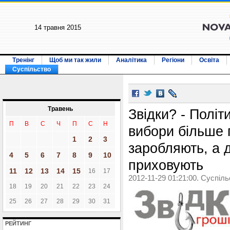
14 травня 2015
Тренінг
Щоб ми так жили
Аналітика
Регіони
Освіта
Суспільство
Травень
Звідки? - Політ
П
В
С
Ч
П
С
Н
вибори більше 
1
2
3
заробляють, а 
4
5
6
7
8
9
10
приховують
11
12
13
14
15
16
17
2012-11-29 01:21:00. Суспіл
18
19
20
21
22
23
24
25
26
27
28
29
30
31
РЕЙТИНГ