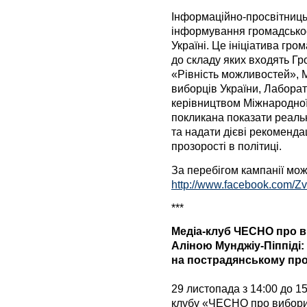
Інформаційно-просвітниць
інформування громадськос
Україні. Це ініціатива гро
до складу яких входять Г
«Рівність можливостей», М
виборців України, Лаборат
керівництвом Міжнародної 
покликана показати реаль
та надати дієві рекоменд
прозорості в політиці.
За перебігом кампанії мож
http://www.facebook.com/Zv
***
Медіа-клуб ЧЕСНО про 
Аліною Мунджіу-Піппіді: 
на пострадянському про
29 листопада з 14:00 до 15
клубу «ЧЕСНО про вибори» 