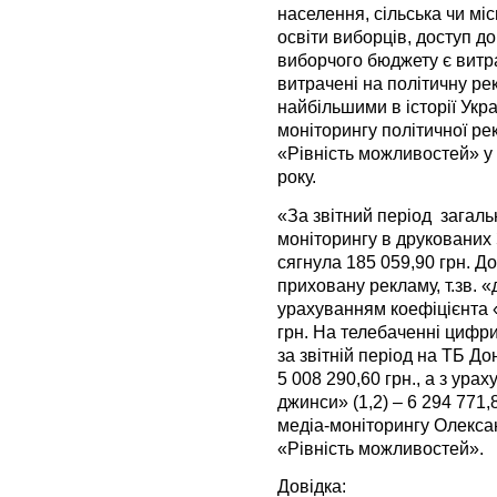
населення, сільська чи місь
освіти виборців, доступ до
виборчого бюджету є витра
витрачені на політичну ре
найбільшими в історії Укр
моніторингу політичної ре
«Рівність можливостей» у 
року.
«За звітний період загаль
моніторингу в друкованих
сягнула 185 059,90 грн. Д
приховану рекламу, т.зв. 
урахуванням коефіцієнта «
грн. На телебаченні цифри
за звітній період на ТБ До
5 008 290,60 грн., а з ура
джинси» (1,2) – 6 294 771,
медіа-моніторингу Олекса
«Рівність можливостей».
Довідка: