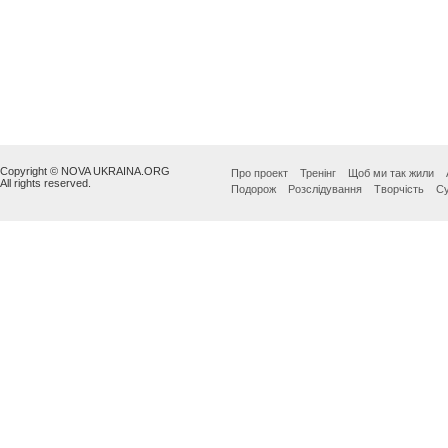
Copyright © NOVA UKRAINA.ORG
Про проект
Тренінг
Щоб ми так жили
All rights reserved.
Подорож
Розслідування
Творчість
Су