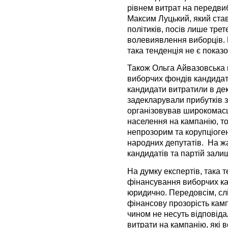
рівнем витрат на передвиб
Максим Луцький, який ста
політиків, посів лише трет
волевиявлення виборців. В
така тенденція не є показо
Також Ольга Айвазовська 
виборчих фондів кандидатів
кандидати витратили в дек
задекларували прибутків за
організовував широкомасш
населення на кампанію, т
непрозорим та корупціоген
народних депутатів. На ж
кандидатів та партій зали
На думку експертів, така 
фінансування виборчих ка
юридично. Передовсім, слі
фінансову прозорість кам
чином не несуть відповіда
витрати на кампанію, які 