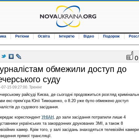
ика
Регіони
Освіта
Інтерв‘ю
Відео
Подорож
Розс
0
урналістам обмежили доступ до
ечерського суду
-07-15 09:27:00. Тренінг
ечерському райсуді Києва, де сьогодні продовжиться розгляд кримінальн
ави екс-прем’єра Юлії Тимошенко, о 8.20 уже було обмежено доступ
алістів до судового засідання.
передає кореспондент
УНІАН
, до зали засідання потрапили лише 4
ставники українських та закордонних друкованих ЗМІ, а також 8
візійних камер. Крім того, у залі засідань знаходяться телевізійні камери
ведення прямої трансляції.