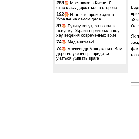
298
Москвичка в Киеве: Я
Вод
старалась держаться в стороне...
прих
192
Итак, что происходит в
Украине на самом деле
«Заг
87
Оле
Путину капут, он попал в
ловушку: Украина применила ноу-
хау ведения современных войн
Як 
74
Медіашкола-4
засі
фак
74
Александр Мнацаканян: Вам,
дорогие украинцы, придется
газо
учиться убивать врага