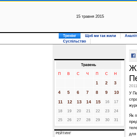
15 травня 2015
Тренінг
Щоб ми так жили
Аналіт
Суспільство
Травень
Ж
П
В
С
Ч
П
С
Н
П
1
2
3
2011
4
5
6
7
8
9
10
У П
спр
11
12
13
14
15
16
17
журн
18
19
20
21
22
23
24
Як 
25
26
27
28
29
30
31
пред
теле
РЕЙТИНГ
для 