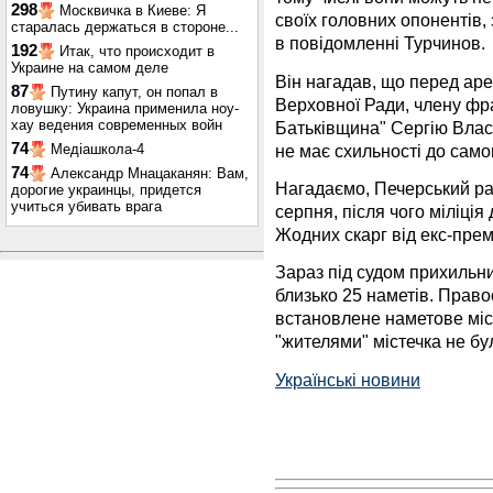
298
Москвичка в Киеве: Я
своїх головних опонентів,
старалась держаться в стороне...
в повідомленні Турчинов.
192
Итак, что происходит в
Украине на самом деле
Він нагадав, що перед а
87
Путину капут, он попал в
Верховної Ради, члену фр
ловушку: Украина применила ноу-
хау ведения современных войн
Батьківщина" Сергію Влас
74
не має схильності до само
Медіашкола-4
74
Александр Мнацаканян: Вам,
Нагадаємо, Печерський р
дорогие украинцы, придется
учиться убивать врага
серпня, після чого міліція
Жодних скарг від екс-пре
Зараз під судом прихильн
близько 25 наметів. Прав
встановлене наметове міст
"жителями" містечка не бу
Українські новини