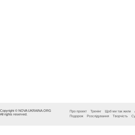
Copyright © NOVA UKRAINA.ORG
Про проект
Тренінг
Щоб ми так жили
All rights reserved.
Подорож
Розслідування
Творчість
Су