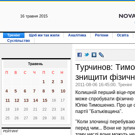
16 травня 2015
Тренінг
Щоб ми так жили
Аналітика
Регіони
Освіта
Суспільство
Травень
Турчинов: Тим
П
В
С
Ч
П
С
Н
знищити фізич
1
2
3
2011-08-06 16:45:00. Тренінг
4
5
6
7
8
9
10
Колишній перший віце-пре
може спробувати фізично 
11
12
13
14
15
16
17
Юлію Тимошенко. Про це с
18
19
20
21
22
23
24
партії "Батьківщина".
25
26
27
28
29
30
31
"Коли злочинці перебувают
перед чим... Вони не зупи
РЕЙТИНГ
тому числі вони можуть н