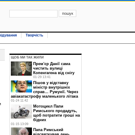
лідування
Творчість
ЩОБ МИ ТАК ЖИЛИ
Прем'єр Данії сама
чистить вулиці
Копенгагена від снігу
01-29 13:41
Пішов у відставку
міністр внутрішніх
справ… Румунії. Через
авіакатастрофу маленького літака
01-24 11:42
и
Мотоцикл Папи
Римського продадуть,
щоб потратити гроші на
бідних
01-15 13:09
Папа Римський
відсвяткував день