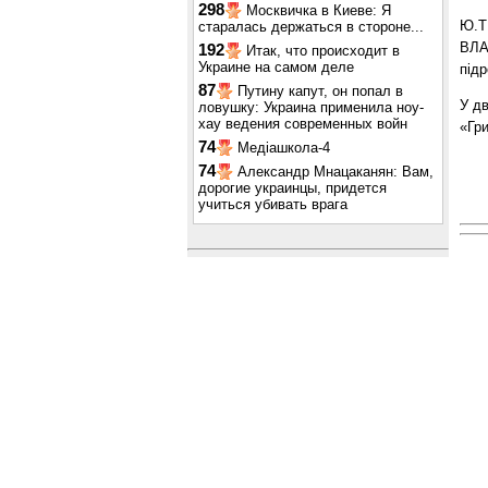
298
Москвичка в Киеве: Я
Ю.Т
старалась держаться в стороне...
ВЛАС
192
Итак, что происходит в
Украине на самом деле
під
87
Путину капут, он попал в
У д
ловушку: Украина применила ноу-
хау ведения современных войн
«Гр
74
Медіашкола-4
74
Александр Мнацаканян: Вам,
дорогие украинцы, придется
учиться убивать врага