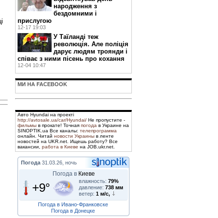
народження з
бездомними і
прислугою
і
12-17 19:03
У Таїланді теж
революція. Але поліція
дарує людям троянди і
співає з ними пісень про кохання
12-04 10:47
МИ НА FACEBOOK
Авто Hyundai на проекті
http://avtosale.ua/car/Hyundai/
Не пропустите -
фильмы
в прокате! Точная
погода
в Украине на
SINOPTIK.ua Все каналы:
телепрограмма
онлайн. Читай
новости Украины
в ленте
новостей на UKR.net. Ищешь работу? Все
вакансии,
работа в Киеве
на JOB.ukr.net.
Погода
31.03.26, ночь
Погода в
Киеве
влажность:
79%
+9°
давление:
738 мм
ветер:
1 м/с,
Погода в Ивано-Франковске
Погода в Донецке