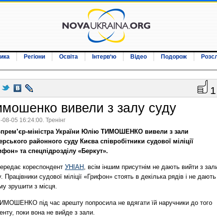
ика
Регіони
Освіта
Інтерв‘ю
Відео
Подорож
Розс
1
имошенко вивели з залу суду
-08-05 16:24:00. Тренінг
-прем’єр-міністра України Юлію ТИМОШЕНКО вивели з зали
ерського районного суду Києва співробітники судової міліції
ифон» та спецпідрозділу «Беркут».
передає кореспондент
УНІАН
, всім іншим присутнім не дають вийти з зал
. Працівники судової міліції «Грифон» стоять в декілька рядів і не дають
му зрушити з місця.
ИМОШЕНКО під час арешту попросила не вдягати їй наручники до того
нту, поки вона не вийде з зали.