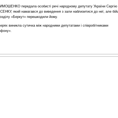
ИМОШЕНКО передала особисті речі народному депутату України Сергію
ЕНКУ, який намагався до виведення з зали наблизитися до неї, але бійц
розділу «Беркут» перешкодили йому.
верях виникла сутичка між народними депутатами і співробітниками
ифону».