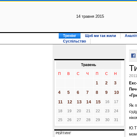
14 травня 2015
Тренінг
Щоб ми так жили
Аналіт
Суспільство
Травень
Т
П
В
С
Ч
П
С
Н
2011
1
2
3
Екс
Печ
4
5
6
7
8
9
10
«Гр
11
12
13
14
15
16
17
Як 
18
19
20
21
22
23
24
суду
ніко
25
26
27
28
29
30
31
Ю.Т
РЕЙТИНГ
моме