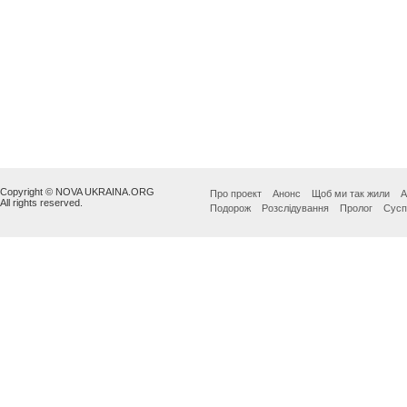
Copyright © NOVA UKRAINA.ORG
Про проект
Анонс
Щоб ми так жили
А
All rights reserved.
Подорож
Розслідування
Пролог
Сусп