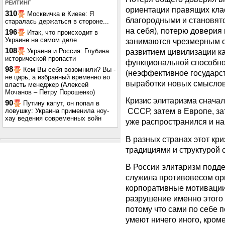
РЕЙТИНГ
ориентации правящих кла
310
Москвичка в Киеве: Я
благородными и становят
старалась держаться в стороне...
на себя), потерю доверия
196
Итак, что происходит в
Украине на самом деле
занимаются чрезмерным 
108
Украина и Россия: Глубина
развитием цивилизации ка
исторической пропасти
функциональной способно
98
Кем Вы себя возомнили? Вы -
(неэффективное государст
не царь, а избранный временно во
выработки новых смыслов 
власть менеджер (Алексей
Мочанов – Петру Порошенко)
Кризис элитаризма снача
90
Путину капут, он попал в
СССР, затем в Европе, за
ловушку: Украина применила ноу-
хау ведения современных войн
уже распространился и н
В разных странах этот кр
традициями и структурой 
В России элитаризм подд
служила противовесом ор
корпоративные мотивации
разрушение именно этого 
потому что сами по себе 
умеют ничего иного, кроме