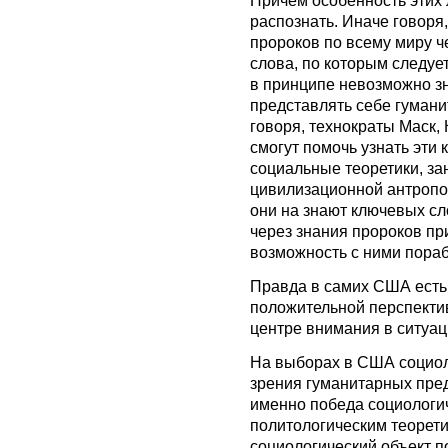
распознать. Иначе говоря, 
пророков по всему миру ч
слова, по которым следует
в принципе невозможно зн
представлять себе гуман
говоря, технократы Маск,
смогут помочь узнать эти
социальные теоретики, з
цивилизационной антропол
они на знают ключевых сл
через знания пророков пр
возможность с ними пораб
Правда в самих США есть
положительной перспектив
центре внимания в ситуац
На выборах в США социол
зрения гуманитарных пре
именно победа социологич
политологическим теорети
социологический объект п