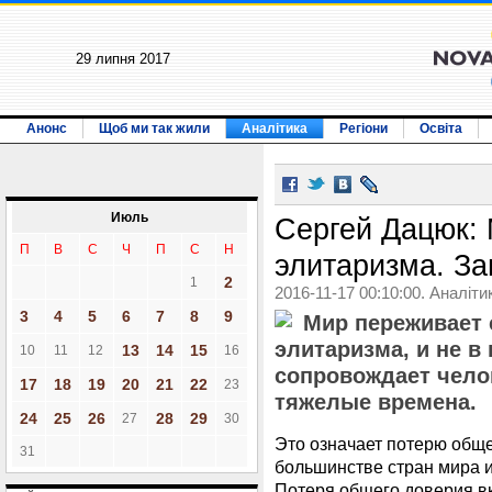
29 липня 2017
Анонс
Щоб ми так жили
Аналітика
Регіони
Освіта
Июль
Сергей Дацюк: 
П
В
С
Ч
П
С
Н
элитаризма. З
2
1
2016-11-17 00:10:00. Аналіти
3
4
5
6
7
8
9
Мир переживает 
элитаризма, и не в
13
14
15
10
11
12
16
сопровождает чело
17
18
19
20
21
22
23
тяжелые времена.
24
25
26
28
29
27
30
Это означает потерю общ
31
большинстве стран мира и 
Потеря общего доверия вк