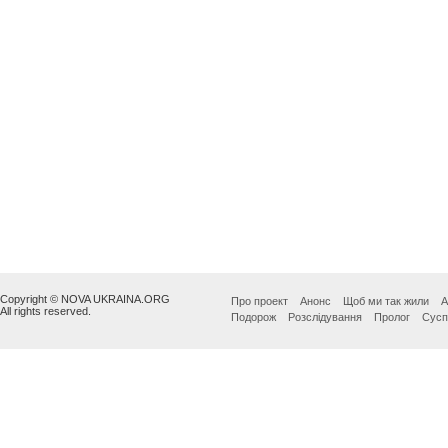
Copyright © NOVA UKRAINA.ORG
Про проект
Анонс
Щоб ми так жили
А
All rights reserved.
Подорож
Розслідування
Пролог
Сусп