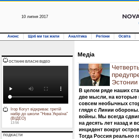
10 липня 2017
Анонс
Щоб ми так жили
Аналітика
Регіони
Освіта
Медiа
ОСТАННI ВЛАСНI ВIДЕО
Четверть
предупр
Эстонии
В целом ряде наших ст
две мысли, на которые 
совсем необычных сторо
Ігор Когут відкриває третій
глядя с Линии обороны.
набір до школи "Нова Україна"
войны. Мы всегда сдви
(ВІДЕО)
на десять лет назад и в
13:56
инцидент вокруг остров
ПОДКАСТИ
Тогда Россия реально г