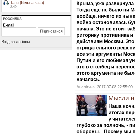
Таня (Вільна каса)
Крыма, уже развернула 
2:49
Тогда еще не было ни М
вообще, ничего из нын
РОЗСИЛКА
война остановилась бу
E-mail
начала. Это не стоит за
риторику противника и 
действиям Москвы. Это
Вхiд за логiном
отрицательного решени
все эти аргументы Мос
Путин и его любимая у
это в столбец и перенос
этого аргумента не был
началась.
Аналітика. 2017-07-08 22:55:00.
Мысли на
Наша ночн
итогах пе
у читателе
глубоко за полночь, - п
обороны. - Посему мы п