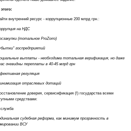
 этого:
йти внутренний ресурс - коррупционные 200 млрд грн.:
оррупция на НДС
осзакупки (тотальное ProZorro)
убытки" госпредприятий
оциальные выплаты - необходима тотальная верификация, но даже
час очевидны переплаты в 40-45 млрд грн
ффективная регуляция
инимизация отраслевых дотаций
осстановление доверия, сервисификация (!) государства всеми
тупными средствами:
осслужба
ардинальная судебная реформа, как минимум прозрачность в
мировании ВСУ