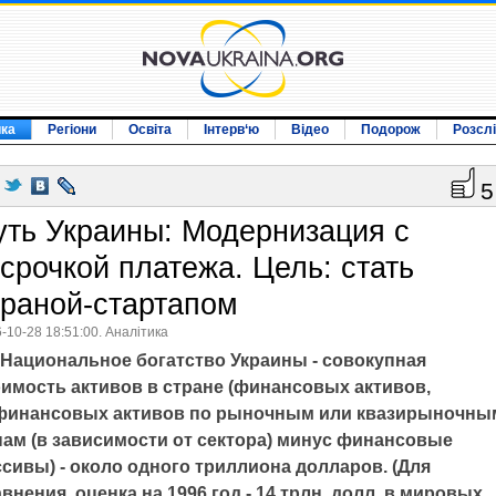
ика
Регіони
Освіта
Інтерв‘ю
Відео
Подорож
Розсл
5
уть Украины: Модернизация с
тсрочкой платежа. Цель: стать
траной-стартапом
-10-28 18:51:00. Аналітика
Национальное богатство Украины - совокупная
оимость активов в стране (финансовых активов,
финансовых активов по рыночным или квазирыночны
нам (в зависимости от сектора) минус финансовые
сивы) - около одного триллиона долларов. (Для
внения, оценка на 1996 год - 14 трлн. долл. в мировых