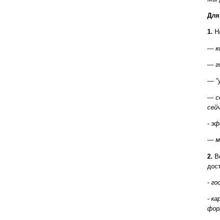
Для
1.
На
— к
— г
— "
— с
сей
- э
— м
2.
В
дос
- г
- к
фор