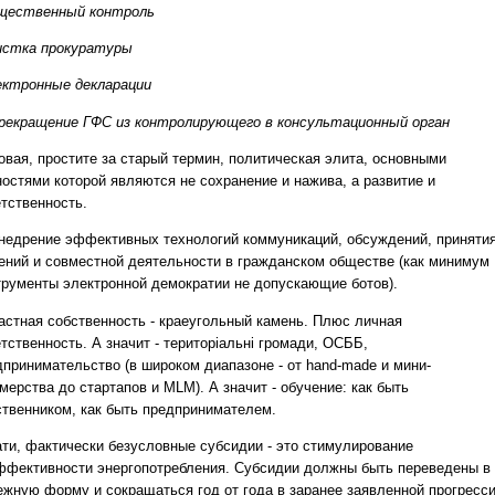
бщественный контроль
чистка прокуратуры
лектронные декларации
рекращение ГФС из контролирующего в консультационный орган
овая, простите за старый термин, политическая элита, основными
ностями которой являются не сохранение и нажива, а развитие и
етственность.
едрение эффективных технологий коммуникаций, обсуждений, приняти
ений и совместной деятельности в гражданском обществе (как минимум
трументы электронной демократии не допускающие ботов).
стная собственность - краеугольный камень. Плюс личная
тственность. А значит - територіальні громади, ОСББ,
дпринимательство (в широком диапазоне - от hand-made и мини-
ерства до стартапов и MLM). А значит - обучение: как быть
ственником, как быть предпринимателем.
ати, фактически безусловные субсидии - это стимулирование
ффективности энергопотребления. Субсидии должны быть переведены в
ежную форму и сокращаться год от года в заранее заявленной прогресси