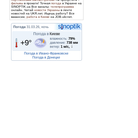
фильмы
в прокате! Точная
погода
в Украине на
SINOPTIK.ua Все каналы:
телепрограмма
онлайн. Читай
новости Украины
в ленте
новостей на UKR.net. Ищешь работу? Все
вакансии,
работа в Киеве
на JOB.ukr.net.
Погода
31.03.26, ночь
Погода в
Киеве
влажность:
79%
+9°
давление:
738 мм
ветер:
1 м/с,
Погода в Ивано-Франковске
Погода в Донецке