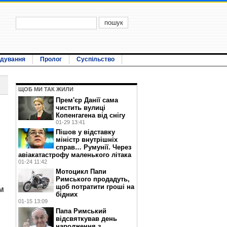
ідування
Пролог
Суспільство
ЩОБ МИ ТАК ЖИЛИ
Прем'єр Данії сама
чистить вулиці
Копенгагена від снігу
01-29 13:41
Пішов у відставку
міністр внутрішніх
справ… Румунії. Через
авіакатастрофу маленького літака
01-24 11:42
Мотоцикл Папи
Римського продадуть,
щоб потратити гроші на
м
бідних
01-15 13:09
Папа Римський
відсвяткував день
народження з