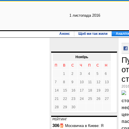
1 листопада 2016
Анонс
Щоб ми так жили
Аналіт
Ноябрь
П
П
В
С
Ч
П
С
Н
о
1
2
3
4
5
6
с
7
8
9
10
11
12
13
2016
14
15
16
17
18
19
20
21
22
23
24
25
26
27
ст
28
29
30
не
це
РЕЙТИНГ
пас
306
Москвичка в Киеве: Я
сра