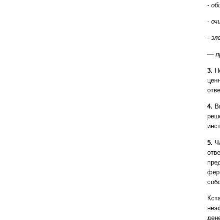
- о
- о
- э
— п
3.
Н
цен
отв
4.
Вн
реш
инс
5.
Ча
отве
пре
ферм
соб
Кст
неэ
ден