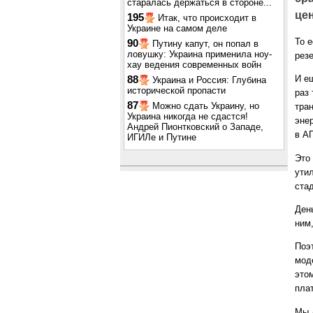
старалась держаться в стороне...
цен
195
Итак, что происходит в
Украине на самом деле
То е
90
Путину капут, он попал в
ловушку: Украина применила ноу-
резе
хау ведения современных войн
И е
88
Украина и Россия: Глубина
исторической пропасти
раз
87
Можно сдать Украину, но
тра
Украина никогда не сдастся!
эне
Андрей Пионтковский о Западе,
в А
ИГИЛе и Путине
Это 
ути
стад
День
ним,
Поэ
мод
это
пла
Мы 