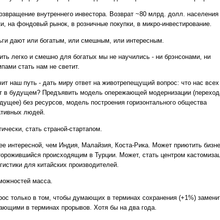
звращение внутреннего инвестора. Возврат ~80 млрд. долл. населения
ки, на фондовый рынок, в розничные покупки, в микро-инвестирование.
ьги дают или богатым, или смешным, или интересным.
ить легко и смешно для богатых мы не научились - ни брэнсонами, ни
пами стать нам не светит.
чит наш путь - дать миру ответ на животрепещущий вопрос: что нас всех
т в будущем? Предъявить модель опережающей модернизации (переход
удущее) без ресурсов, модель построения горизонтального общества
ативных людей.
ически, стать страной-стартапом.
ее интересной, чем Индия, Малайзия, Коста-Рика. Может приютить бизне
торожившийся происходящим в Турции. Может, стать центром кастомиза
огистики для китайских производителей.
можностей масса.
рос только в том, чтобы думающих в терминах сохранения (+1%) замени
ающими в терминах прорывов. Хотя бы на два года.