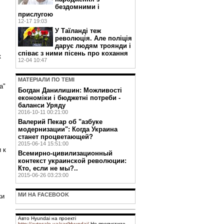
бездомними і
прислугою
12-17 19:03
У Таїланді теж
революція. Але поліція
дарує людям троянди і
співає з ними пісень про кохання
к
12-04 10:47
МАТЕРIАЛИ ПО ТЕМI
а"
Богдан Данилишин: Можливості
економіки і бюджетні потреби -
баланси Уряду
2016-10-11 00:21:00
Валерий Пекар об "азбуке
модернизации": Когда Украина
станет процветающей?
2015-06-14 15:51:00
 к
Всемирно-цивилизационный
контекст украинской революции:
Кто, если не мы?..
2015-06-26 03:23:00
В
МИ НА FACEBOOK
ки
Авто Hyundai на проекті
http://avtosale.ua/car/Hyundai/
Не пропустите -