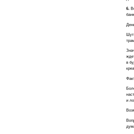
6.
Во
бан
Ден
Шут
трам
Зна
жде
в б
кре
Факт
Бол
нас
и л
Воз
Воп
дум