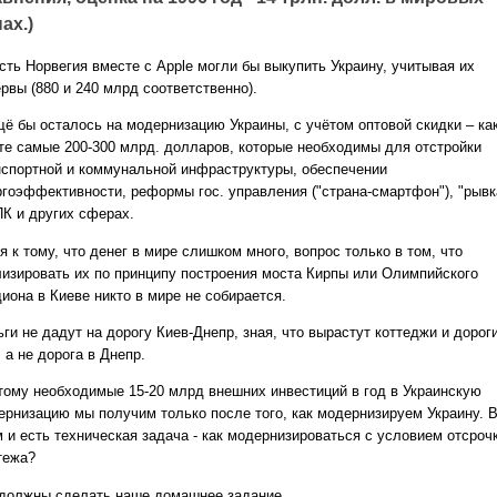
ах.)
сть Норвегия вместе с Apple могли бы выкупить Украину, учитывая их
рвы (880 и 240 млрд соответственно).
щё бы осталось на модернизацию Украины, с учётом оптовой скидки – ка
 те самые 200-300 млрд. долларов, которые необходимы для отстройки
нспортной и коммунальной инфраструктуры, обеспечении
ргоэффективности, реформы гос. управления ("страна-смартфон"), "рывк
ПК и других сферах.
я к тому, что денег в мире слишком много, вопрос только в том, что
лизировать их по принципу построения моста Кирпы или Олимпийского
иона в Киеве никто в мире не собирается.
ги не дадут на дорогу Киев-Днепр, зная, что вырастут коттеджи и дороги
 а не дорога в Днепр.
тому необходимые 15-20 млрд внешних инвестиций в год в Украинскую
ернизацию мы получим только после того, как модернизируем Украину. 
м и есть техническая задача - как модернизироваться с условием отсроч
тежа?
должны сделать наше домашнее задание.